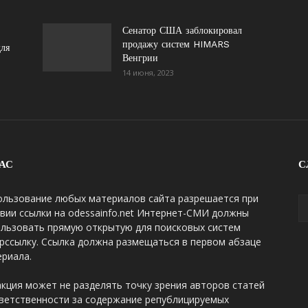
Сенатор США заблокировал
продажу систем HIMARS
для
Венгрии
14 июня, 2023
АС
С
ользование любых материалов сайта разрешается при
вии ссылки на odessainfo.net Интернет-СМИ должны
ользовать прямую открытую для поисковых систем
рссылку. Ссылка должна размещаться в первом абзаце
риала.
кция может не разделять точку зрения авторов статей
ветственности за содержание републицируемых