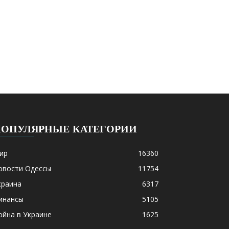
ПОПУЛЯРНЫЕ КАТЕГОРИИ
ир
16360
овости Одессы
11754
краина
6317
инансы
5105
ойна в Украине
1625