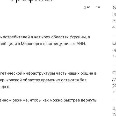
У
66
0
п
erest
WhatsApp
ж
27
ь потребителей в четырех областях Украины, в
С
ообщили в Минэнерго в пятницу, пишет УНН.
п
7 
С
ргетической инфраструктуры часть наших общин в
д
арьковской областях временно остаются без
р
ерго.
11
иленном режиме, чтобы как можно быстрее вернуть
П
Г