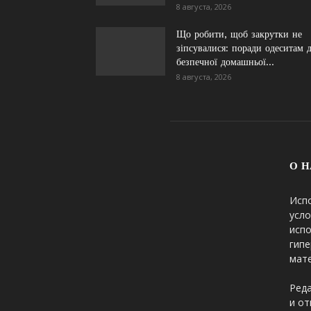
8 августа, 2026
Що робити, щоб закрутки не
зіпсувалися: поради одеситам 
безпечної домашньої...
8 августа, 2026
О Н
Исп
усло
исп
гипе
мате
Реда
и от