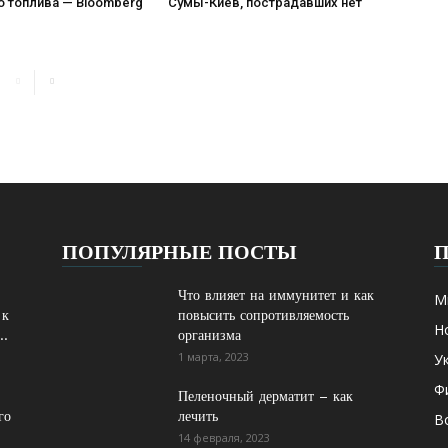
о топлива — Bloomberg
Сумы-Киев, пострадавших нет
ПОПУЛЯРНЫЕ ПОСТЫ
Что влияет на иммунитет и как
М
 к
повысить сопротивляемость
Н
..
организма
1 марта, 2023
У
Ф
Пеленочный дерматит – как
го
лечить
В
14 февраля, 2023