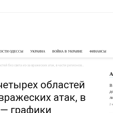
Новости
ОСТИ ОДЕССЫ
УКРАИНА
ВОЙНА В УКРАИНЕ
ФИНАНСЫ
тей без света из-за вражеских атак, в части регионов...
А
Одессы
четырех областей
В
д
 вражеских атак, в
л
2 
 — графики