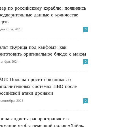
дар по российскому кораблю: появились
редварительные данные о количестве
ертв
 декабря, 2023
0
алат «Курица под кайфом»: как
риготовить оригинальное блюдо с маком
ноября, 2024
0
МИ: Польша просит союзников о
ополнительных системах ПВО после
оссийской атаки дронами
 сентября, 2025
0
ропагандисты распространяют в
ермании якобы немецкий ролик «Хайль,