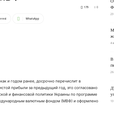
О
Ф
179
0
23
erest
WhatsApp
М
ж
4 
В
ґ
26
как и годом ранее, досрочно перечислит в
стой прибыли за предыдущий год, это согласовано
Д
у
кой и финансовой политики Украины по программе
ждународным валютным фондом (МВФ) и оформлено
13