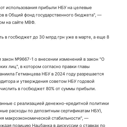
 от использования прибыли НБУ на целевые
ов в Общий фонд государственного бюджета", —
ом на сайте МВФ.
ь в госбюджет до 30 млрд грн уже в марте, а еще 8
м закон №9667-1 о внесении изменений в закон "О
их лиц", в котором согласно правки главы
аниила Гетманцева НБУ в 2024 году разрешается
удитора и утверждения советом НБУ годовой
ечислить в госбюджет 80% от суммы прибыли.
язанные с реализацией денежно-кредитной политики
ные расходы по депозитным сертификатам НБУ),
ия макроэкономической стабильности", —
ждая позицию Нацбанка в дискуссии о ставках по