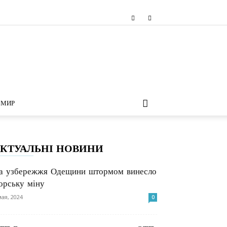
МИР
КТУАЛЬНІ НОВИНИ
а узбережжя Одещини штормом винесло
орську міну
мая, 2024
0