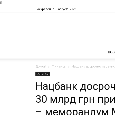
Воскресенье, 9 августа, 2026
НОВ
Домой
Финансы
Нацбанк досрочно перечисл
Финансы
Нацбанк досроч
30 млрд грн пр
– меморандум