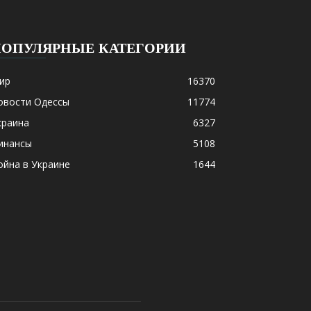
ПОПУЛЯРНЫЕ КАТЕГОРИИ
ир
16370
овости Одессы
11774
краина
6327
инансы
5108
ойна в Украине
1644