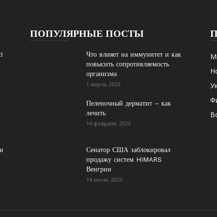
ПОПУЛЯРНЫЕ ПОСТЫ
і
Что влияет на иммунитет и как
М
повысить сопротивляемость
Н
организма
1 марта, 2023
У
Ф
Пеленочный дерматит – как
лечить
В
14 февраля, 2023
ри
Сенатор США заблокировал
продажу систем HIMARS
Венгрии
14 июня, 2023