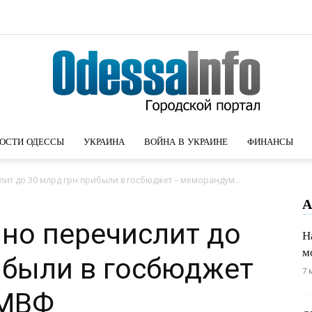
ОСТИ ОДЕССЫ
УКРАИНА
ВОЙНА В УКРАИНЕ
ФИНАНСЫ
Новости
ит до 30 млрд грн прибыли в госбюджет – меморандум...
А
но перечислит до
Н
м
Одессы
ибыли в госбюджет
7 
 МВФ