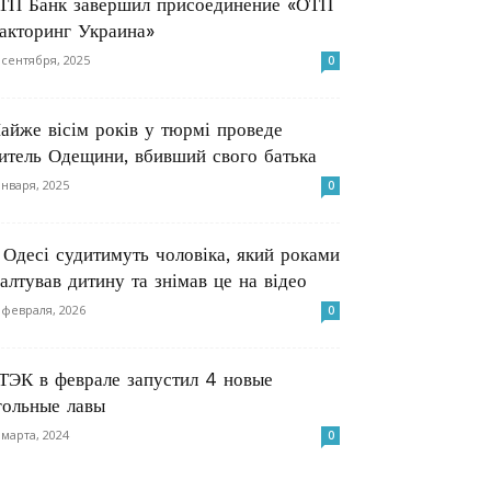
ТП Банк завершил присоединение «ОТП
акторинг Украина»
 сентября, 2025
0
айже вісім років у тюрмі проведе
итель Одещини, вбивший свого батька
января, 2025
0
 Одесі судитимуть чоловіка, який роками
валтував дитину та знімав це на відео
 февраля, 2026
0
ТЭК в феврале запустил 4 новые
гольные лавы
 марта, 2024
0