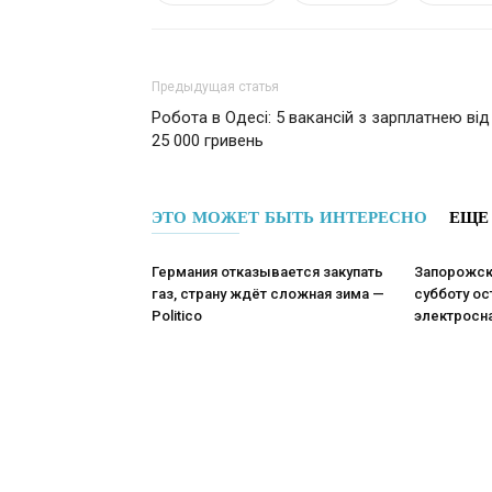
Предыдущая статья
Робота в Одесі: 5 вакансій з зарплатнею від
25 000 гривень
ЭТО МОЖЕТ БЫТЬ ИНТЕРЕСНО
ЕЩЕ
Германия отказывается закупать
Запорожск
газ, страну ждёт сложная зима —
субботу ос
Politico
электросн