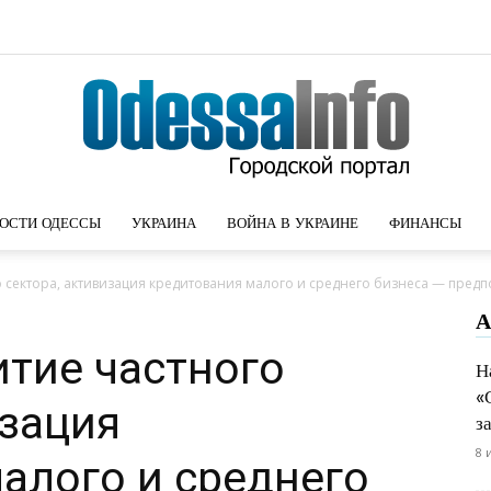
ОСТИ ОДЕССЫ
УКРАИНА
ВОЙНА В УКРАИНЕ
ФИНАНСЫ
Новости
 сектора, активизация кредитования малого и среднего бизнеса — предпо
А
тие частного
Н
«
Одессы
изация
з
8 
алого и среднего