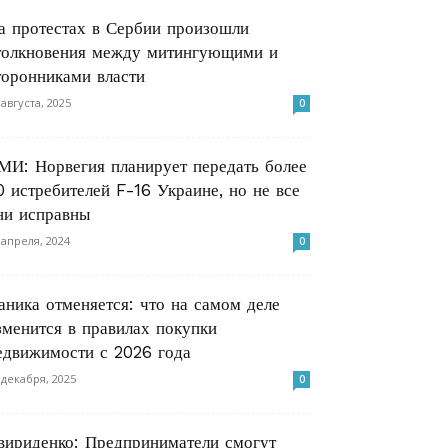
а протестах в Сербии произошли
толкновения между митингующими и
торонниками власти
 августа, 2025
0
МИ: Норвегия планирует передать более
0 истребителей F-16 Украине, но не все
ни исправны
 апреля, 2024
0
аника отменяется: что на самом деле
зменится в правилах покупки
едвижимости с 2026 года
 декабря, 2025
0
вириденко: Предприниматели смогут