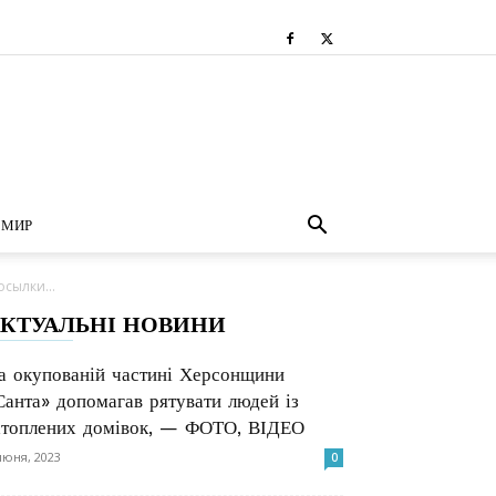
МИР
сылки...
КТУАЛЬНІ НОВИНИ
а окупованій частині Херсонщини
Санта» допомагав рятувати людей із
атоплених домівок, — ФОТО, ВІДЕО
июня, 2023
0