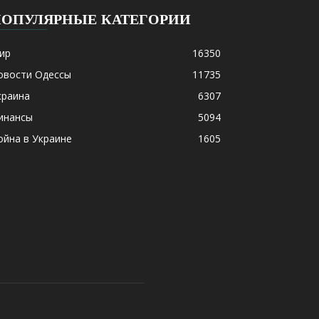
ПОПУЛЯРНЫЕ КАТЕГОРИИ
ир
16350
овости Одессы
11735
краина
6307
инансы
5094
ойна в Украине
1605