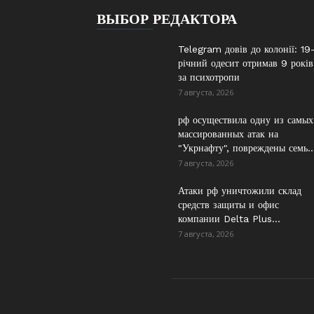
ВЫБОР РЕДАКТОРА
Telegram довів до колонії: 19
річний одесит отримав 9 років
за психотропи
7 августа, 2026
рф осуществила одну из самых
массированных атак на
"Укрнафту", повреждены семь..
7 августа, 2026
Атаки рф уничтожили склад
средств защиты и офис
компании Delta Plus...
7 августа, 2026