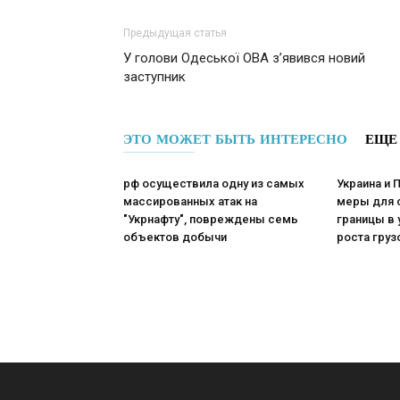
Предыдущая статья
У голови Одеської ОВА з’явився новий
заступник
ЭТО МОЖЕТ БЫТЬ ИНТЕРЕСНО
ЕЩЕ
рф осуществила одну из самых
Украина и
массированных атак на
меры для 
"Укрнафту", повреждены семь
границы в
объектов добычи
роста груз