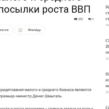
посылки роста ВВП
Н
с
с
251
0
14
nterest
WhatsApp
С
2
о
12
П
и
н
 кредитования малого и среднего бизнеса являются
12
 премьер-министр Денис Шмыгаль.
С
сти и роста экономики – главные задачи на пути к