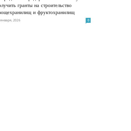
олучить гранты на строительство
вощехранилищ и фруктохранилищ
 января, 2026
0