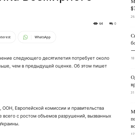
М
$
26
64
0
С
nterest
WhatsApp
б
—
чение следующего десятилетия потребует около
18
льше, чем в предыдущей оценке. Об этом пишет
О
в
31
, ООН, Европейской комиссии и правительства
М
е всего с ростом объемов разрушений, вызванных
п
Украины.
в
17