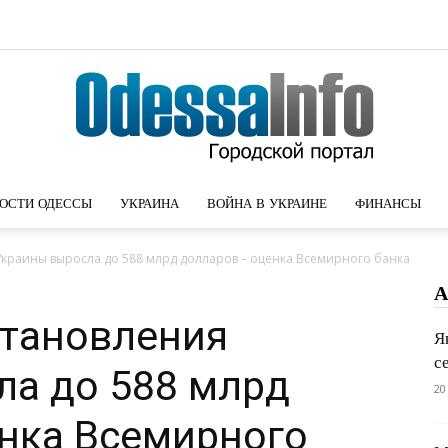
ОСТИ ОДЕССЫ
УКРАИНА
ВОЙНА В УКРАИНЕ
ФИНАНСЫ
Новости
Украины выросла до 588 млрд долларов – оценка Всемирного банка
А
становления
Я
с
Одессы
ла до 588 млрд
20
нка Всемирного