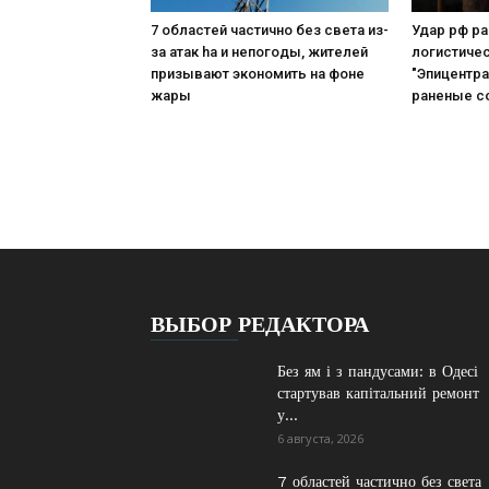
7 областей частично без света из-
Удар рф р
за атак ha и непогоды, жителей
логистиче
призывают экономить на фоне
"Эпицентра
жары
раненые с
ВЫБОР РЕДАКТОРА
Без ям і з пандусами: в Одесі
стартував капітальний ремонт
у...
6 августа, 2026
7 областей частично без света