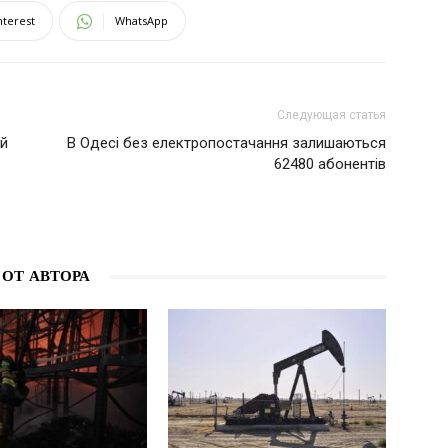
nterest
WhatsApp
Следующая статья
ый
В Одесі без електропостачання залишаються
62480 абонентів
 ОТ АВТОРА