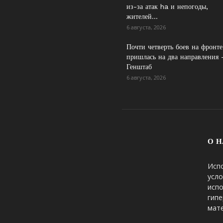
из-за атак ha и непогоды,
жителей...
6 августа, 2026
Почти четверть боев на фронте
пришлась на два направления
Генштаб
6 августа, 2026
О Н
Исп
усло
исп
гипе
мате