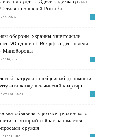
айбутня суддя з Одеси задекларувала
70 тисяч і зниклий Porsche
 мая, 2026
0
илы обороны Украины уничтожили
олее 20 единиц ПВО рф за две недели
 Минобороны
 марта, 2026
0
деські патрульні поліцейські допомогли
рятувати жінку в зачиненій квартирі
 октября, 2023
0
осква объявила в розыск украинского
олитика, который сейчас занимается
опросами оружия
 ноября, 2023
0