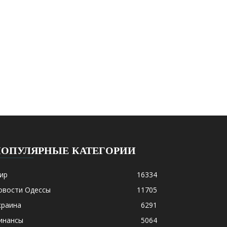
ПОПУЛЯРНЫЕ КАТЕГОРИИ
ир
16334
овости Одессы
11705
краина
6291
инансы
5064