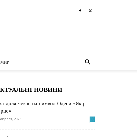
МИР
КТУАЛЬНІ НОВИНИ
ка доля чекає на символ Одеси «Якір-
ерце»
 апреля, 2023
0