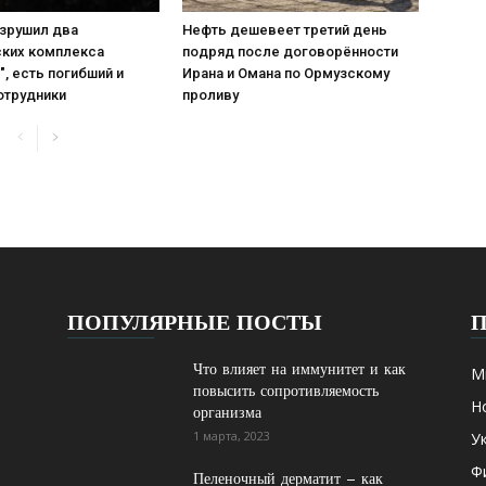
азрушил два
Нефть дешевеет третий день
ских комплекса
подряд после договорённости
", есть погибший и
Ирана и Омана по Ормузскому
отрудники
проливу
ПОПУЛЯРНЫЕ ПОСТЫ
Что влияет на иммунитет и как
М
повысить сопротивляемость
Н
организма
1 марта, 2023
У
Ф
Пеленочный дерматит – как