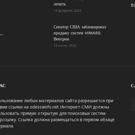
лечить
В
14 февраля, 2023
Сенатор США заблокировал
продажу систем HIMARS
 —
Венгрии
14 июня, 2023
АС
С
ользование любых материалов сайта разрешается при
вии ссылки на odessainfo.net Интернет-СМИ должны
ользовать прямую открытую для поисковых систем
рссылку. Ссылка должна размещаться в первом абзаце
риала.