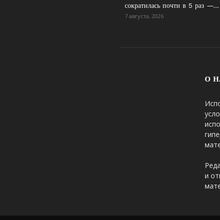
сократилась почти в 5 раз —...
7 августа, 2026
О Н
Исп
усло
исп
гипе
мате
Реда
и от
мате