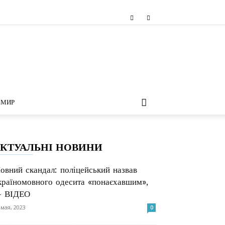
МИР
КТУАЛЬНІ НОВИНИ
овний скандал: поліцейський назвав
країномовного одесита «понаєхавшим»,
 ВІДЕО
 мая, 2023
0