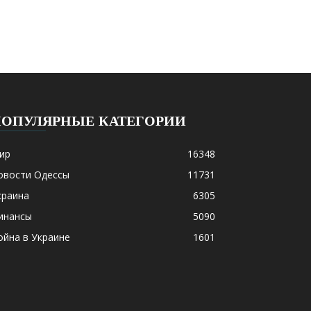
ПОПУЛЯРНЫЕ КАТЕГОРИИ
ир
16348
овости Одессы
11731
краина
6305
инансы
5090
ойна в Украине
1601