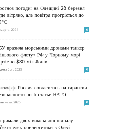
рогноз погоди: на Одещині 28 березня
уде вітряно, але повітря прогріється до
0°С
 марта, 2024
0
БУ вразила морськими дронами танкер
тіньового флоту» РФ у Чорному морі
артістю $30 мільйонів
 декабря, 2025
0
иткофф: Россия согласилась на гарантии
езопасности по 5 статье НАТО
 августа, 2025
0
атримали двох виконавців підпалу
б’єкта електроенергетики в Одесі