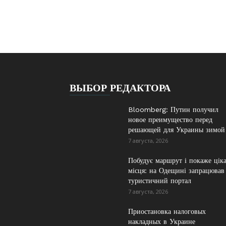
ВЫБОР РЕДАКТОРА
Bloomberg: Путин получил
новое преимущество перед
решающей для Украины зимой
7 августа, 2026
Побудує маршрут і покаже ціка
місця: на Одещині запрацював
туристичний портал
7 августа, 2026
Приостановка налоговых
накладных в Украине