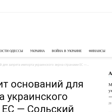
Новости
ОСТИ ОДЕССЫ
УКРАИНА
ВОЙНА В УКРАИНЕ
ФИНАНСЫ
 для запрета импорта украинского зерна странами ЕС —...
А
Одессы
ит оснований для
М
у
а украинского
—
28
 ЕС — Сольский