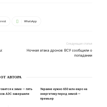
erest
WhatsApp
Следующая статья
і:
Ночная атака дронов: ВСУ сообщили о
попадании
 ОТ АВТОРА
товится к зиме — пять
Украине нужно 650 млн евро на
ков АЭС завершили
энергетику перед зимой —
премьер