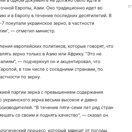
 ни в одном документе не должно было идти в
27
очной Европы, Азии. Оно традиционно идет во
зию и в Европу в течение последних десятилетий. В
7 покупали украинское зерно, в частности
ртии", — отметил министр.
ения европейских политиков, которые говорят, что
ять зерно только в Азию или Африку. "Это не
алиям", — подчеркнул он и акцентировал, что
Европой, в том числе с соседними странами, по
астности по зерну.
кией партии зерна с превышением содержания
о украинского зерна весьма высокое и давно
роизводителей. "В течение пяти-семи лет ряд стран
ешать со своим и поднять качество", — сказал он.
логический процесс, который зависит от погоды,