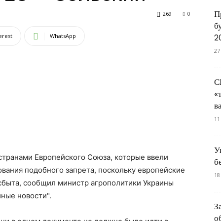
П
269
0
б
erest
WhatsApp
2
27
С
«
в
11
У
странами Европейского Союза, которые ввели
б
нования подобного запрета, поскольку европейские
18
сбыта, сообщил министр агрополитики Украины
ные новости".
З
о