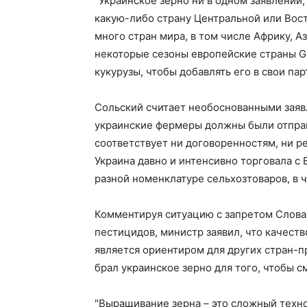
"Украинское зерно ни в одном заявлении,
какую-либо страну Центральной или Вост
много стран мира, в том числе Африку, А
некоторые сезоны европейские страны G-
кукурузы, чтобы добавлять его в свои па
Сольский считает необоснованными заявл
украинские фермеры должны были отправл
соответствует ни договоренностям, ни ре
Украина давно и интенсивно торговала с 
разной номенклатуре сельхозтоваров, в ч
Комментируя ситуацию с запретом Слова
пестицидов, министр заявил, что качеств
является ориентиром для других стран-п
брал украинское зерно для того, чтобы см
"Выращивание зерна – это сложный техно