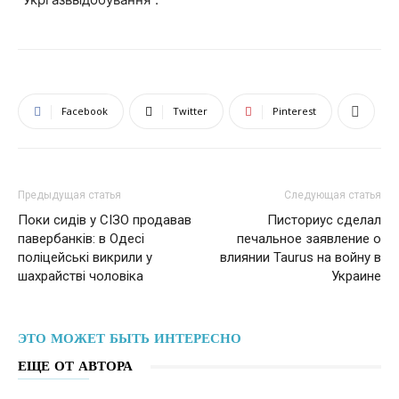
Facebook
Twitter
Pinterest
Предыдущая статья
Следующая статья
Поки сидів у СІЗО продавав
Писториус сделал
павербанків: в Одесі
печальное заявление о
поліцейські викрили у
влиянии Taurus на войну в
шахрайстві чоловіка
Украине
ЭТО МОЖЕТ БЫТЬ ИНТЕРЕСНО
ЕЩЕ ОТ АВТОРА