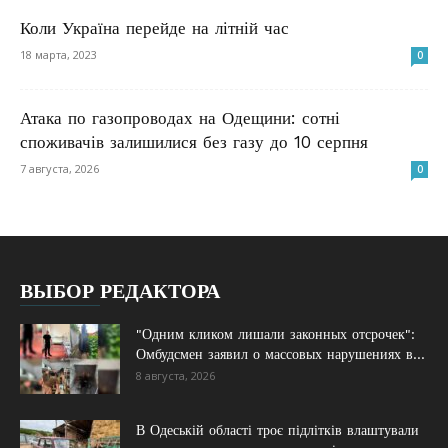
Коли Україна перейде на літній час
18 марта, 2023
0
Атака по газопроводах на Одещини: сотні
споживачів залишилися без газу до 10 серпня
7 августа, 2026
0
ВЫБОР РЕДАКТОРА
"Одним кликом лишали законных отсрочек":
Омбудсмен заявил о массовых нарушениях в...
8 августа, 2026
В Одеській області троє підлітків влаштували