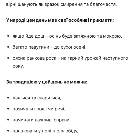
вірні шанують як зразок смирення та благочестя.
У народі цей день мав свої особливі прикмети:
якщо йде дощ – осінь буде затяжною та мокрою,
багато павутини – до сухої осені,
рясна ранкова роса – на гарний урожай наступного
року.
За традицією у цей день не можна:
лаятися та сваритися,
позичати гроші чи речі,
починати важливі справи,
працювати у полі після обіду,