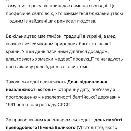
тому цього року він припадає саме на сьогодні. Це
професійне свято всіх, хто займається бджільництвом
– одним із найдавніших ремесел людства.
Бджільництво має глибокі традиції в Україні, а мед
вважається символом природних багатств нашої
країни. У цей день пасічники діляться досвідом,
влаштовують ярмарки медової продукції та нагадують
про важливу роль бджіл в екосистемі.
Також сьогодні відзначають
День відновлення
незалежності Естонії
– історичну дату, пов'язану з
проголошенням незалежності балтійської держави у
1991 році після розпаду СРСР.
За православним календарем сьогодні –
день пам'яті
преподобного Пімена Великого
(VI століття), якого