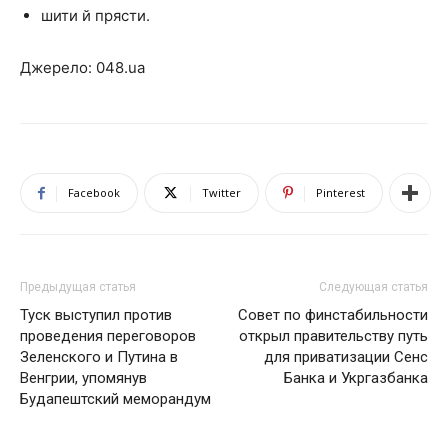
шити й прясти.
Джерело: 048.ua
Facebook
Twitter
Pinterest
Предыдущая статья
Следующая статья
Туск выступил против
Совет по финстабильности
проведения переговоров
открыл правительству путь
Зеленского и Путина в
для приватизации Сенс
Венгрии, упомянув
Банка и Укргазбанка
Будапештский меморандум