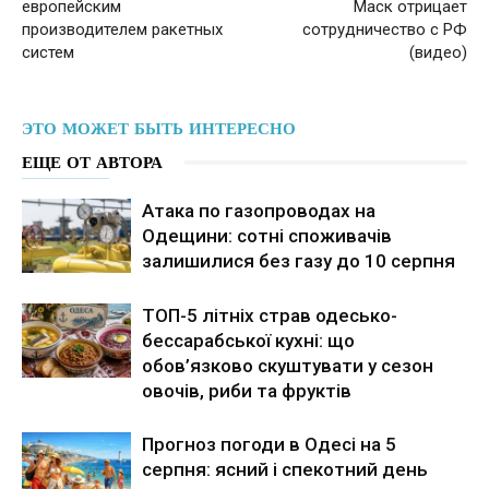
европейским
Маск отрицает
производителем ракетных
сотрудничество с РФ
систем
(видео)
ЭТО МОЖЕТ БЫТЬ ИНТЕРЕСНО
ЕЩЕ ОТ АВТОРА
Атака по газопроводах на
Одещини: сотні споживачів
залишилися без газу до 10 серпня
ТОП-5 літніх страв одесько-
бессарабської кухні: що
обов’язково скуштувати у сезон
овочів, риби та фруктів
Прогноз погоди в Одесі на 5
серпня: ясний і спекотний день