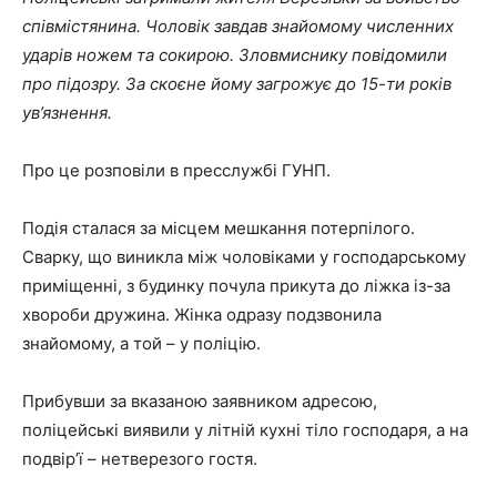
співмістянина. Чоловік завдав знайомому численних
ударів ножем та сокирою. Зловмиснику повідомили
про підозру. За скоєне йому загрожує до 15-ти років
ув’язнення.
Про це розповіли в пресслужбі ГУНП.
Подія сталася за місцем мешкання потерпілого.
Сварку, що виникла між чоловіками у господарському
приміщенні, з будинку почула прикута до ліжка із-за
хвороби дружина. Жінка одразу подзвонила
знайомому, а той – у поліцію.
Прибувши за вказаною заявником адресою,
поліцейські виявили у літній кухні тіло господаря, а на
подвір’ї – нетверезого гостя.