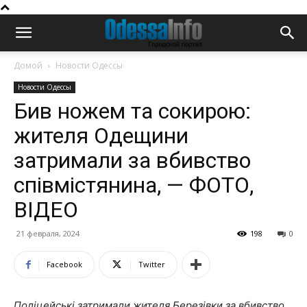
Домой
Новости Одессы
Новости Одессы
Бив ножем та сокирою:
жителя Одещини
затримали за вбивство
співмістянина, — ФОТО,
ВІДЕО
21 февраля, 2024
198
0
Facebook
Twitter
Поліцейські затримали жителя Березівки за вбивство