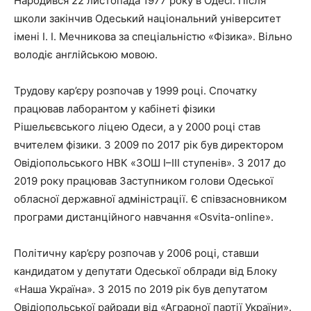
Народився 22 листопада 1977 року в Одесі. Після
школи закінчив Одеський національний університет
імені І. І. Мечникова за спеціальністю «Фізика». Вільно
володіє англійською мовою.
Трудову кар’єру розпочав у 1999 році. Спочатку
працював лаборантом у кабінеті фізики
Рішельєвського ліцею Одеси, а у 2000 році став
вчителем фізики. З 2009 по 2017 рік був директором
Овідіопольського НВК «ЗОШ I–III ступенів». З 2017 до
2019 року працював Заступником голови Одеської
обласної державної адміністрації. Є співзасновником
програми дистанційного навчання «Osvita-online».
Політичну кар’єру розпочав у 2006 році, ставши
кандидатом у депутати Одеської облради від Блоку
«Наша Україна». З 2015 по 2019 рік був депутатом
Овідіопольської райради від «Аграрної партії України».