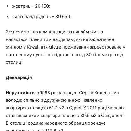
жовтень – 20 150;
листопад/грудень – 39 650.
Зазначимо, що компенсація за винайм житла
надається тільки тим нардепам, які не забезпечені
житлом у Києві, а їх місце проживання зареєстроване у
населеному пункті на відстані понад 30 кілометрів від
столиці.
Декларація
Нерухомість:
з 1998 року нардеп Сергій Колебошин
володіє спільно з дружиною Інною Павленко
квартирою площею 61.7 м2 в Одесі. У 2011 році чоловік
став власником квартири площею 89.9 м2 в Овідіополі.
В столиці родина народного обранця орендує
квартиру площею 113.8 м2.