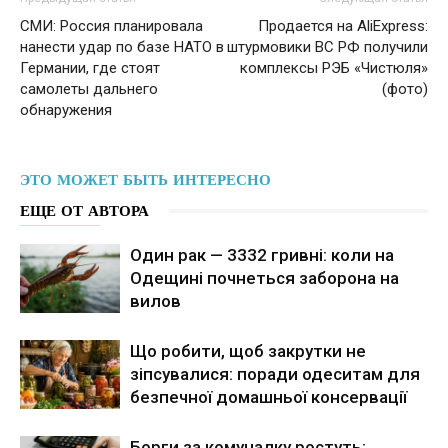
СМИ: Россия планировала
Продается на AliExpress:
нанести удар по базе НАТО в
штурмовики ВС РФ получили
Германии, где стоят
комплексы РЭБ «Чистюля»
самолеты дальнего
(фото)
обнаружения
ЭТО МОЖЕТ БЫТЬ ИНТЕРЕСНО
ЕЩЕ ОТ АВТОРА
Один рак — 3332 гривні: коли на
Одещині почнеться заборона на
вилов
Що робити, щоб закрутки не
зіпсувалися: поради одеситам для
безпечної домашньої консервації
Борги за комуналку ростуть: