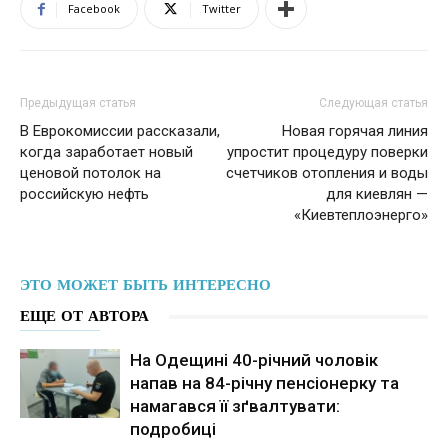
Facebook
Twitter
Предыдущая статья
Следующая статья
В Еврокомиссии рассказали,
Новая горячая линия
когда заработает новый
упростит процедуру поверки
ценовой потолок на
счетчиков отопления и воды
российскую нефть
для киевлян —
«Киевтеплоэнерго»
ЭТО МОЖЕТ БЫТЬ ИНТЕРЕСНО
ЕЩЕ ОТ АВТОРА
На Одещині 40-річний чоловік
напав на 84-річну пенсіонерку та
намагався її зґвалтувати:
подробиці