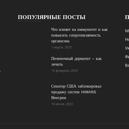
ПОПУЛЯРНЫЕ ПОСТЫ
-
Что влияет на иммунитет и как
М
повысить сопротивляемость
Н
организма
1 марта, 2023
У
Ф
Пеленочный дерматит – как
лечить
В
.
14 февраля, 2023
Сенатор США заблокировал
продажу систем HIMARS
Венгрии
14 июня, 2023