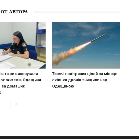
 ОТ АВТОРА
ів та не виконували
Тисячі повітряних цілей за місяць:
ьох жителів Одещини
скільки дронів знищили над
ь за домашнє
Одещиною
о