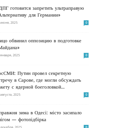
ДПГ готовится запретить ультраправую
Альтернативу для Германии»
 июня, 2025
0
ицо обвинил оппозицию в подготовке
Майдана»
 января, 2025
0
осСМИ: Путин провел секретную
стречу в Сарове, где могли обсуждать
акету с ядерной боеголовкой...
 августа, 2025
0
правжня зима в Одесі: місто засипало
нігом — фотопідбірка
 декабря, 2025
0