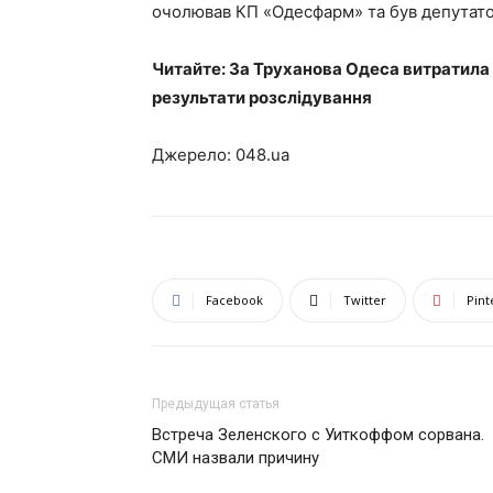
очолював КП «Одесфарм» та був депутатом
Читайте: За Труханова Одеса витратила 
результати розслідування
Джерело: 048.ua
Facebook
Twitter
Pint
Предыдущая статья
Встреча Зеленского с Уиткоффом сорвана.
СМИ назвали причину