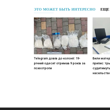
ЭТО МОЖЕТ БЫТЬ ИНТЕРЕСНО
ЕЩЕ
Telegram довів до колонії: 19-
Били матер
річний одесит отримав 9 років за
припис: тр
психотропи
судитимут
насильств