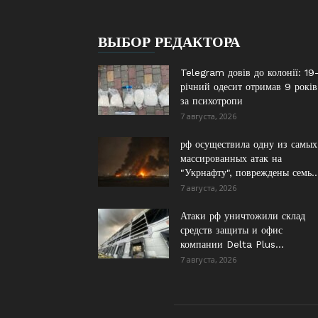
ВЫБОР РЕДАКТОРА
Telegram довів до колонії: 19
річний одесит отримав 9 років
за психотропи
7 августа, 2026
рф осуществила одну из самых
массированных атак на
"Укрнафту", повреждены семь..
7 августа, 2026
Атаки рф уничтожили склад
средств защиты и офис
компании Delta Plus...
7 августа, 2026