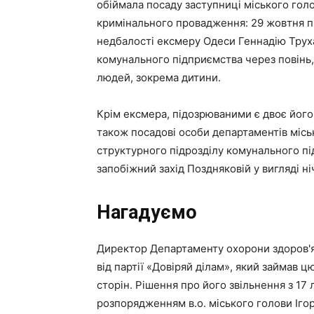
обіймала посаду заступниці міського голов
кримінального провадження: 29 жовтня п
недбалості ексмеру Одеси Геннадію Труха
комунального підприємства через повінь, 
людей, зокрема дитини.
Крім ексмера, підозрюваними є двоє його 
також посадові особи департаментів місь
структурного підрозділу комунального п
запобіжний захід Поздняковій у вигляді н
Нагадуємо
Директор Департаменту охорони здоров'я
від партії «Довіряй ділам», який займав ц
сторін. Рішення про його звільнення з 1
розпорядженням в.о. міського голови Ігор