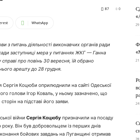
С
87
0
«
erest
WhatsApp
29
Ф
ови з питань діяльності виконавчих органів ради
«
осади заступниці мера у питаннях ЖКГ — Ганна
справі про повінь 30 вересня, їй обрано
21
нього арешту до 28 грудня.
Р
я Сергія Коцюби оприлюднили на сайті Одеської
в
кого голови Ігор Коваль, у ньому зазначено, що
р
сторін на підставі його заяви.
24
ської війни
Сергія Коцюбу
призначили на посаду
С
 року. Він був добровольцем із перших днів
с
иконання бойових завдань на Луганщині отримав
28