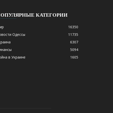
ПОПУЛЯРНЫЕ КАТЕГОРИИ
ир
16350
овости Одессы
11735
краина
6307
инансы
5094
ойна в Украине
1605