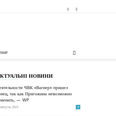
МИР
КТУАЛЬНІ НОВИНИ
еятельности ЧВК «Вагнер» пришел
онец, так как Пригожина невозможно
аменить, — WP
 августа, 2023
0