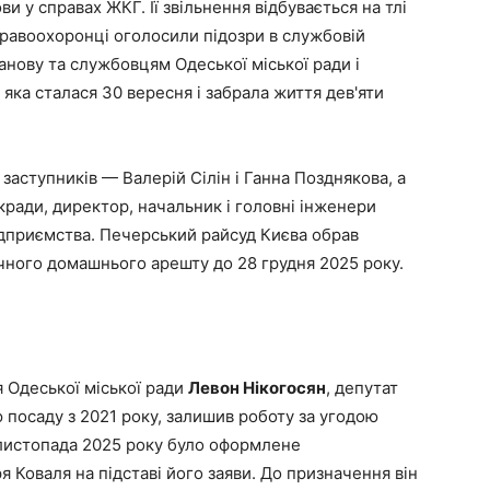
и у справах ЖКГ. Її звільнення відбувається на тлі
равоохоронці оголосили підозри в службовій
нову та службовцям Одеської міської ради і
яка сталася 30 вересня і забрала життя дев'яти
заступників — Валерій Сілін і Ганна Позднякова, а
кради, директор, начальник і головні інженери
ідприємства. Печерський райсуд Києва обрав
ічного домашнього арешту до 28 грудня 2025 року.
 Одеської міської ради
Левон Нікогосян
, депутат
ю посаду з 2021 року, залишив роботу за угодою
7 листопада 2025 року було оформлене
я Коваля на підставі його заяви. До призначення він