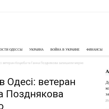
Новости
ОСТИ ОДЕССЫ
УКРАИНА
ВОЙНА В УКРАИНЕ
ФИНАНСЫ
есі: ветеран Коцюба та Ганна Позднякова залишили мерію
А
Одессы
в Одесі: ветеран
Д
к
а Позднякова
з
25
ю