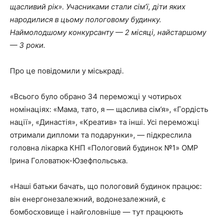
щасливий рік». Учасниками стали сім’ї, діти яких
народилися в цьому пологовому будинку.
Наймолодшому конкурсанту — 2 місяці, найстаршому
— 3 роки.
Про це повідомили у міськраді.
«Всього було обрано 34 переможці у чотирьох
номінаціях: «Мама, тато, я — щаслива сім’я», «Гордість
нації», «Династія», «Креатив» та інші. Усі переможці
отримали дипломи та подарунки», — підкреслила
головна лікарка КНП «Пологовий будинок №1» ОМР
Ірина Головатюк-Юзефпольська.
«Наші батьки бачать, що пологовий будинок працює:
він енергонезалежний, водонезалежний, є
бомбосховище і найголовніше — тут працюють