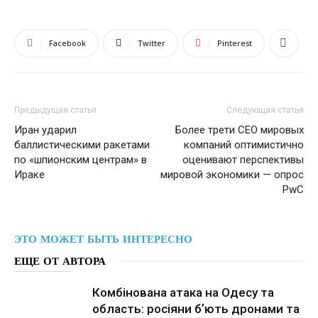
Facebook
Twitter
Pinterest
Предыдущая статья
Следующая статья
Иран ударил
Более трети CEO мировых
баллистическими ракетами
компаний оптимистично
по «шпионским центрам» в
оценивают перспективы
Ираке
мировой экономики — опрос
PwC
ЭТО МОЖЕТ БЫТЬ ИНТЕРЕСНО
ЕЩЕ ОТ АВТОРА
Комбінована атака на Одесу та
область: росіяни бʼють дронами та