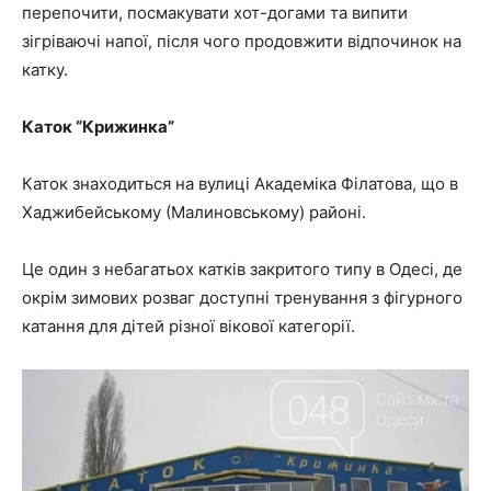
перепочити, посмакувати хот-догами та випити
зігріваючі напої, після чого продовжити відпочинок на
катку.
Каток “Крижинка”
Каток знаходиться на вулиці Академіка Філатова, що в
Хаджибейському (Малиновському) районі.
Це один з небагатьох катків закритого типу в Одесі, де
окрім зимових розваг доступні тренування з фігурного
катання для дітей різної вікової категорії.