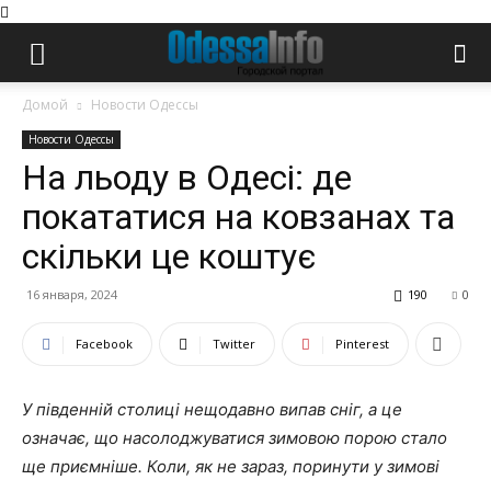
Домой
Новости Одессы
Новости Одессы
На льоду в Одесі: де
покататися на ковзанах та
скільки це коштує
16 января, 2024
190
0
Facebook
Twitter
Pinterest
У південній столиці нещодавно випав сніг, а це
означає, що насолоджуватися зимовою порою стало
ще приємніше. Коли, як не зараз, поринути у зимові