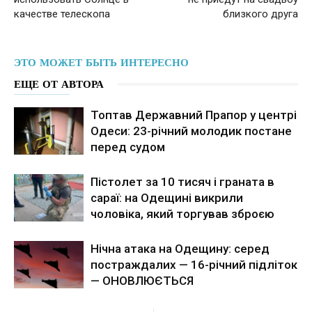
качестве телескопа
близкого друга
ЭТО МОЖЕТ БЫТЬ ИНТЕРЕСНО
ЕЩЕ ОТ АВТОРА
Топтав Державний Прапор у центрі
Одеси: 23-річний молодик постане
перед судом
Пістолет за 10 тисяч і граната в
сараї: на Одещині викрили
чоловіка, який торгував зброєю
Нічна атака на Одещину: серед
постраждалих — 16-річний підліток
— ОНОВЛЮЄТЬСЯ