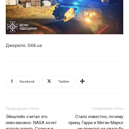
Джерело: 048.ua
Facebook
Twitter
Предыдущая статья
Следующая статья
Эйнштейн считал это
Стало известно, почему
невозможно: NASA хочет
принц Гарри и Меган Маркл
использовать Солнце в
не приедут на свадьбу