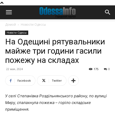
Домой
Новости Одессы
Новости Одессы
На Одещині рятувальники
майже три години гасили
пожежу на складах
22 мая, 2024
175
0
Facebook
Twitter
У селі Степанівка Роздільнянського району, по вулиці
Миру, спалахнула пожежа – горіло складське
приміщення.