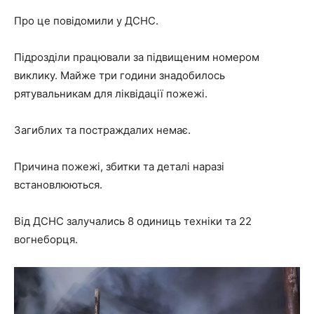
Про це повідомили у ДСНС.
Підрозділи працювали за підвищеним номером
виклику. Майже три години знадобилось
рятувальникам для ліквідації пожежі.
Загиблих та постраждалих немає.
Причина пожежі, збитки та деталі наразі
встановлюються.
Від ДСНС залучались 8 одиниць техніки та 22
вогнеборця.