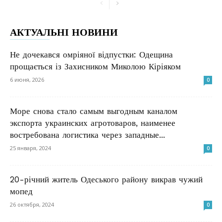
АКТУАЛЬНІ НОВИНИ
Не дочекався омріяної відпустки: Одещина
прощається із Захисником Миколою Кіріяком
6 июня, 2026
0
Море снова стало самым выгодным каналом
экспорта украинских агротоваров, наименее
востребована логистика через западные...
25 января, 2024
0
20-річний житель Одеського району викрав чужий
мопед
26 октября, 2024
0