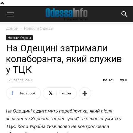
Домой
Новости Одессы
Новости Одессы
На Одещині затримали
колаборанта, який служив
у ТЦК
12 ноября, 2024
128
0
Facebook
Twitter
На Одещині судитимуть перебіжчика, який після
звільнення Херсона "перевзувся" та пішов служити у
ТЦК. Коли Україна тимчасово не контролювала