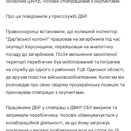
обласний центр, чоловік співпрацював з окупантами.
Про це повідомили у пресслужбі ДБР.
Правоохоронці встановили, що колишній інспектор
"Дар’ївської колонії" працював на загарбників під час
окупації Херсонщини, перейшовши на аналогічну
посаду до загарбників. Після звільнення захопленої
території перебіжчик був мобілізований та потрапив
на службу до одного з районних ТЦК Одеської області,
де вручав повістки військовозобов’язаним. Колегам він
розповідав про свою свідому проукраїнську позицію та
приховував співпрацю з окупантами.
Працівники ДБР у співпраці з ДВКР СБУ викрили та
затримали перебіжчика. Чоловік обвинувачується у
колабораційній діяльності, за що йому загрожує
покарання у вигляді позбавлення волі на строк до 15