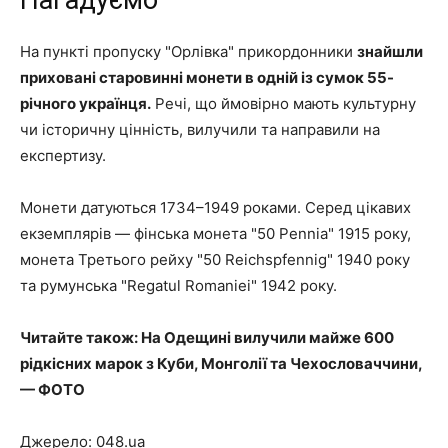
На пункті пропуску "Орлівка" прикордонники
знайшли
приховані старовинні монети в одній із сумок 55-
річного українця.
Речі, що ймовірно мають культурну
чи історичну цінність, вилучили та направили на
експертизу.
Монети датуються 1734–1949 роками. Серед цікавих
екземплярів — фінська монета "50 Pennia" 1915 року,
монета Третього рейху "50 Reichspfennig" 1940 року
та румунська "Regatul Romaniei" 1942 року.
Читайте також: На Одещині вилучили майже 600
рідкісних марок з Куби, Монголії та Чехословаччини,
— ФОТО
Джерело: 048.ua