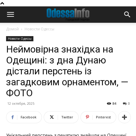
Домой
Новости Одессы
Новости Одессы
Неймовірна знахідка на
Одещині: з дна Дунаю
дістали перстень із
загадковим орнаментом, —
ФОТО
12 октября, 2025
84
0
Facebook
Twitter
Pinterest
Унікальний перстень з печаткою знайшли на Одещині.