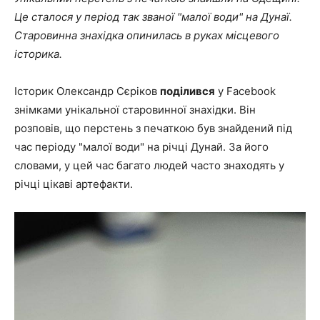
Це сталося у період так званої "малої води" на Дунаї.
Старовинна знахідка опинилась в руках місцевого
історика.
Історик Олександр Сєріков
поділився
у Facebook
знімками унікальної старовинної знахідки. Він
розповів, що перстень з печаткою був знайдений під
час періоду "малої води" на річці Дунай. За його
словами, у цей час багато людей часто знаходять у
річці цікаві артефакти.