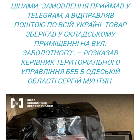
ЦІНАМИ. ЗАМОВЛЕННЯ ПРИЙМАВ У
TELEGRAM, А ВІДПРАВЛЯВ
ПОШТОЮ ПО ВСІЙ УКРАЇНІ. ТОВАР
ЗБЕРІГАВ У СКЛАДСЬКОМУ
ПРИМІЩЕННІ НА ВУЛ.
ЗАБОЛОТНОГО", — РОЗКАЗАВ
КЕРІВНИК ТЕРИТОРІАЛЬНОГО
УПРАВЛІННЯ БЕБ В ОДЕСЬКІЙ
ОБЛАСТІ СЕРГІЙ МУНТЯН.