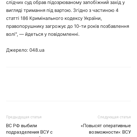
слідчих суд обрав підозрюваному запобіжний захід у
вигляді тримання під вартою. Згідно з частиною 4
статті 186 Кримінального кодексу України,
правопорушнику загрожує до 10-ти років позбавлення
волі", — йдеться у повідомленні.
Джерело: 048.ua
Facebook
Twitter
Pinterest
Wh
Предыдущая статья
Следующая статья
ВС РФ выбили
«Повысят оперативные
подразделения ВСУ с
возможности»: ВСУ