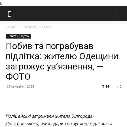
Домой
Новости Одессы
Новости Одессы
Побив та пограбував
підлітка: жителю Одещини
загрожує ув’язнення, —
ФОТО
23 сентября, 2024
144
0
Facebook
Twitter
Pinterest
Wh
Поліцейські затримали жителя Білгорода-
Дністровського, який вдарив на зупинці підлітка та