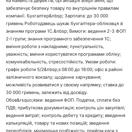
на наявність дефектів; організація зберігання, що
забезпечує безпеку товару по внутрішнім правилам
компанії. Бухгалтер&nbsp; Зарплата: до 30 000
гривень Роботодавець шукає бухгалтера-обліковця зі
знанням програми 1С.&nbsp; Вимоги: ведення 2-3 ФОП
2-ї групи; знання програмного забезпечення 1С;
вміння роботи з накладними; пунктуальність,
уважність; вміння користуватися програмами обліку;
комунікабельність, стресостійкість. Умови роботи:
графік роботи 5/2&nbsp;з 08:00 до 18:00; офіс в районі
залізничного вокзалу; щоденне харчування;
можливість розвиватися у своєму напрямку; ставка до
30 000 гривень, залежить від досвіду.
Обов&rsquo;язки: ведення ФОП. Податки, сплати без
ПДВ; прибуткова документація; контроль цін закупівлі;
ведення витрат; контроль дебету та кредиту; введення
калькуляцій, товару та нових позицій; зведення
переобліків, мінімальна розбіжність; прийом каси з