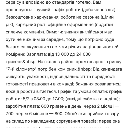
сервісу відповідно до стандартів готелю. Вам
пропонують: гнучкий графік роботи (доба через дві);
безкоштовне харчування; робота не сезонна (цілий
рік); кар'єрний ріст; офіційне оформлення (податки
сплачує компанія). Вимоги: знання англійської має
бути не нижчим за середнє, тому що потрібно буде
багато спілкування з гостями різних національностей.
Комірник Зарплата: від 13 000 до 24 000
гривень&nbsp; На склад в районі промтоварного ринку
"7-й кілометр" потрібен комірник.&nbsp; Від кандидата
очікують: уважності, відповідальності та порядності;
готовності працювати в команді; бажання розвиватись;
досвід роботи вітається. Графік та умови оплати: графік
роботи: 5/2 з 08:00 до 17:00; (вихідні субота та неділя);
заробітня плата: 600 гривень в день, через 2 місяці —
700, через 6 місяців — 800. Обов'язки: прийом товару
на склад по накладним; сортування товарів; перевірка