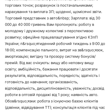
торгових точок; розрахунок із постачальниками;
нарахування та виплата ЗП; щоденні, щомісячні звіти.
Торговий представник з авто&nbsp; Зарплата: від 30
000 до 40 000 гривень Вам пропонують: роботу в
молодому і дружному колективі з перспективою
розвитку; офиційне працевлаштування згідно КЗпП
України; п&rsquo;ятиденний робочий тиждень з 9:00 до
18:00; компенсацію пального, витрат на зв&rsquo;язок,
амортизацію; вигідну та прозору систему бонусів/
премій. Від вас очікують: вищу або неповну вищу
освіту; амбіційність, бажання працювати і досягати
результатів, відповідальність, порядність; здатність і
готовність до навчання; організованість,
відповідальність, дисциплінованість, уважність; досвід
роботи в оптовій продажі від 1 року; наявність авто.
Обов&rsquo;язки: робота з існуючою базою клієнтів
(дзвінки, відвідування ТТ); консультація клієнтів під час