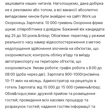
зацікавити наших читачів. Наголошуємо, дана добірка
не є рекламою або топом, а всі вакансії абсолютно
випадковим чином були знайдені на сайті Work.ua
Охоронець Зарплата: 10 000 гривень Охоронна фірма
шукає співробітника з довідом. Бажаний вік кандидата:
від 25 до 50 років.&nbsp; Обов'язки: перегляд у режимі
реального часу камер відеоспостереження з метою
недопущення здійснення злочинів на обк'єктах, що
охороняються; контроль обліку в'їзду та виїзду
автотранспорту на територію об'єктів, що
охороняються. Умови роботи: графік роботи з 8:00 до
08:00 (доба через дві). Зарплата 900-1000грн/зміна.
10-11 змін на місяць. Адміністратор на рецепцію в
готель Зарплата: від 10 000 до 15 000 гривень&nbsp;
Обов&rsquo;язки: дружній прийом та розміщення
гостей; проведення всіх касових процедур та
розрахунок гостей; надання гостям інформації та