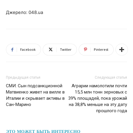
Джерело: 048.ua
Facebook
Twitter
Pinterest
Предыдущая статья
Следующая статья
СМИ: Сын подсанкционной
Аграрии намолотили почти
Матвиенко живет на вилле в
15,5 млн тонн зерновых с
Италии и скрывает активы в
39% площадей, пока урожай
Сан-Марино
на 38,8% меньше на эту дату
прошлого года
ЭТО МОЖЕТ БЫТЬ ИНТЕРЕСНО