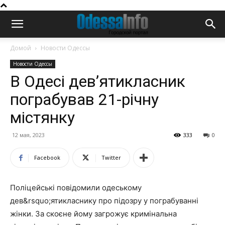
Домой
Новости Одессы
Новости Одессы
В Одесі дев’ятикласник
пограбував 21-річну
містянку
12 мая, 2023
333
0
Facebook
Twitter
Поліцейські повідомили одеському
дев&rsquo;ятикласнику про підозру у пограбуванні
жінки. За скоєне йому загрожує кримінальна