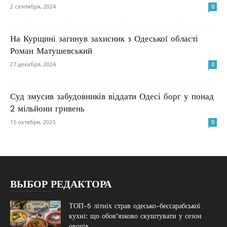
2 сентября, 2024
0
На Курщині загинув захисник з Одеської області
Роман Матушевський
27 декабря, 2024
0
Суд змусив забудовників віддати Одесі борг у понад
2 мільйони гривень
15 октября, 2025
0
ВЫБОР РЕДАКТОРА
ТОП-5 літніх страв одесько-бессарабської
кухні: що обов’язково скуштувати у сезон
овочів,...