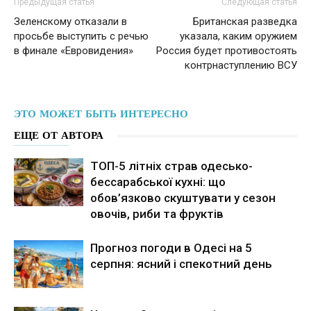
Предыдущая статья
Следующая статья
Зеленскому отказали в
Британская разведка
просьбе выступить с речью
указала, каким оружием
в финале «Евровидения»
Россия будет противостоять
контрнаступлению ВСУ
ЭТО МОЖЕТ БЫТЬ ИНТЕРЕСНО
ЕЩЕ ОТ АВТОРА
ТОП-5 літніх страв одесько-
бессарабської кухні: що
обов’язково скуштувати у сезон
овочів, риби та фруктів
Прогноз погоди в Одесі на 5
серпня: ясний і спекотний день