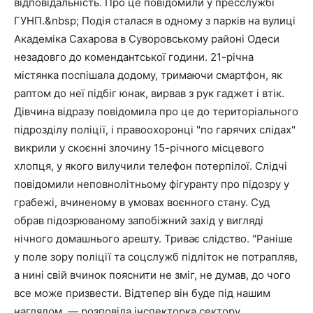
відповідальність. Про це повідомили у пресслужбі
ГУНП.&nbsp; Подія сталася в одному з парків на вулиці
Академіка Сахарова в Суворовському районі Одеси
незадовго до комендантської години. 21-річна
містянка поспішала додому, тримаючи смартфон, як
раптом до неї підбіг юнак, вирвав з рук гаджет і втік.
Дівчина відразу повідомила про це до територіального
підрозділу поліції, і правоохоронці "по гарячих слідах"
викрили у скоєнні злочину 15-річного місцевого
хлопця, у якого вилучили телефон потерпілої. Слідчі
повідомили неповнолітньому фігуранту про підозру у
грабежі, вчиненому в умовах воєнного стану. Суд
обрав підозрюваному запобіжний захід у вигляді
нічного домашнього арешту. Триває слідство. "Раніше
у поле зору поліції та соцслужб підліток не потрапляв,
а нині свій вчинок пояснити не зміг, не думав, до чого
все може призвести. Відтепер він буде під нашим
наглядом, — розповіла інспекторка сектору