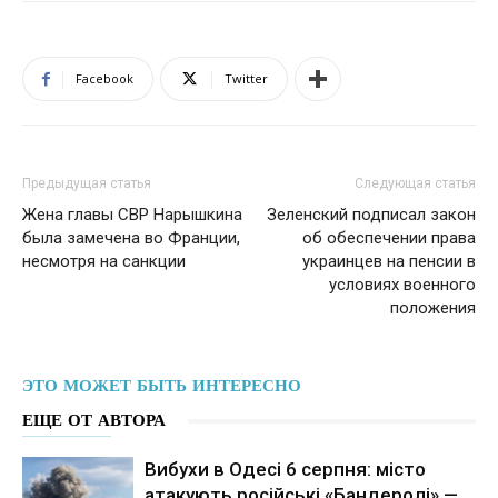
Facebook
Twitter
Предыдущая статья
Следующая статья
Жена главы СВР Нарышкина
Зеленский подписал закон
была замечена во Франции,
об обеспечении права
несмотря на санкции
украинцев на пенсии в
условиях военного
положения
ЭТО МОЖЕТ БЫТЬ ИНТЕРЕСНО
ЕЩЕ ОТ АВТОРА
Вибухи в Одесі 6 серпня: місто
атакують російські «Бандеролі» —