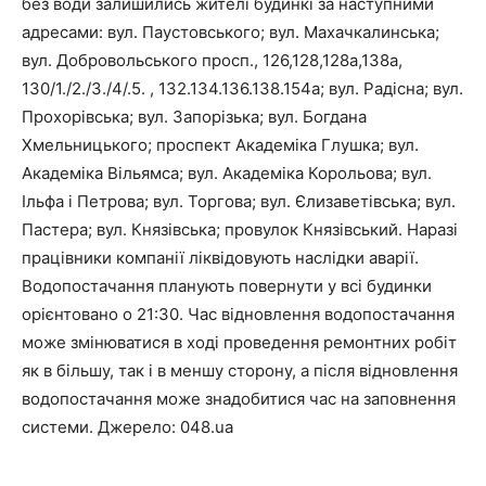
без води залишились жителі будинкі за наступними
адресами: вул. Паустовського; вул. Махачкалинська;
вул. Добровольського просп., 126,128,128а,138а,
130/1./2./3./4/.5. , 132.134.136.138.154а; вул. Радісна; вул.
Прохорівська; вул. Запорізька; вул. Богдана
Хмельницького; проспект Академіка Глушка; вул.
Академіка Вільямса; вул. Академіка Корольова; вул.
Ільфа і Петрова; вул. Торгова; вул. Єлизаветівська; вул.
Пастера; вул. Князівська; провулок Князівський. Наразі
працівники компанії ліквідовують наслідки аварії.
Водопостачання планують повернути у всі будинки
орієнтовано о 21:30. Час відновлення водопостачання
може змінюватися в ході проведення ремонтних робіт
як в більшу, так і в меншу сторону, а після відновлення
водопостачання може знадобитися час на заповнення
системи. Джерело: 048.ua