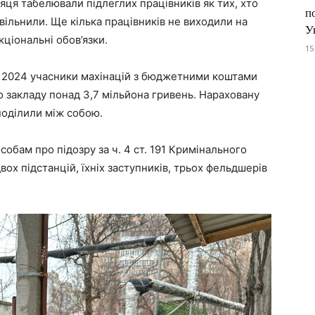
яця табелювали підлеглих працівників як тих, хто
п
 звільнили. Ще кілька працівників не виходили на
У
кціональні обов’язки.
15
ий 2024 учасники махінацій з бюджетними коштами
 закладу понад 3,7 мільйона гривень. Нараховану
зподілили між собою.
обам про підозру за ч. 4 ст. 191 Кримінального
вох підстанцій, їхніх заступників, трьох фельдшерів