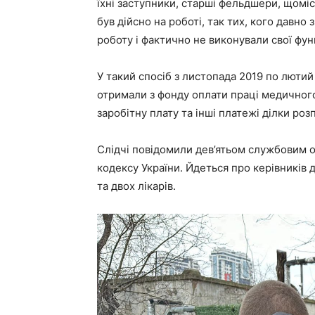
їхні заступники, старші фельдшери, щоміс
був дійсно на роботі, так тих, кого давно
роботу і фактично не виконували свої фун
У такий спосіб з листопада 2019 по лют
отримали з фонду оплати праці медичного
заробітну плату та інші платежі ділки ро
Слідчі повідомили дев’ятьом службовим ос
кодексу України. Йдеться про керівників д
та двох лікарів.