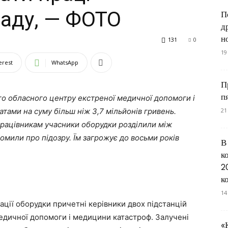
аду, — ФОТО
П
д
н
131
0
19
erest
WhatsApp
П
п
го обласного центру екстреної медичної допомоги і
атами на суму більш ніж 3,7 мільйонів гривень.
21
 працівникам учасники оборудки розділили між
мили про підозру. Їм загрожує до восьми років
В
к
2
к
14
ації оборудки причетні керівники двох підстанцій
едичної допомоги і медицини катастроф. Залучені
«