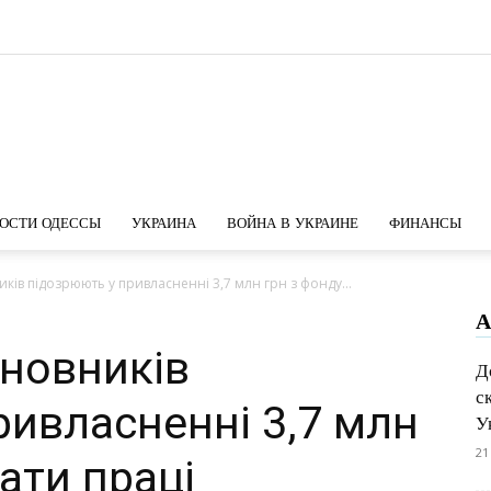
Новости
ОСТИ ОДЕССЫ
УКРАИНА
ВОЙНА В УКРАИНЕ
ФИНАНСЫ
иків підозрюють у привласненні 3,7 млн грн з фонду...
А
Одессы
иновників
Д
с
ривласненні 3,7 млн
У
21
ати праці