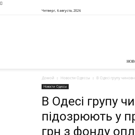
Четверг, 6 августа, 2026
НОВ
Домой
Новости Одессы
В Одесі групу чиновн
Новости Одессы
В Одесі групу ч
підозрюють у п
грн з фонду опл