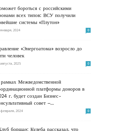
оможет бороться с российскими
ронами всех типов: ВСУ получили
овейшие системы «Плутон»
 января, 2024
0
равление «Энергоатома» возросло до
яти человек
 августа, 2025
0
 рамках Межведомственной
оординационной платформы доноров в
024 г. будет создан Бизнес-
онсультативный совет –...
 февраля, 2024
0
Клуб борща»: Кулеба рассказал, что