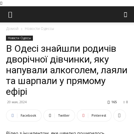
Домой
Новости Одессы
Новости Одессы
В Одесі знайшли родичів
дворічної дівчинки, яку
напували алкоголем, лаяли
та шарпали у прямому
ефірі
20 мая, 2024
165
0
Facebook
Twitter
Pinterest
Відео з інцидентом, яке швидко поширилось