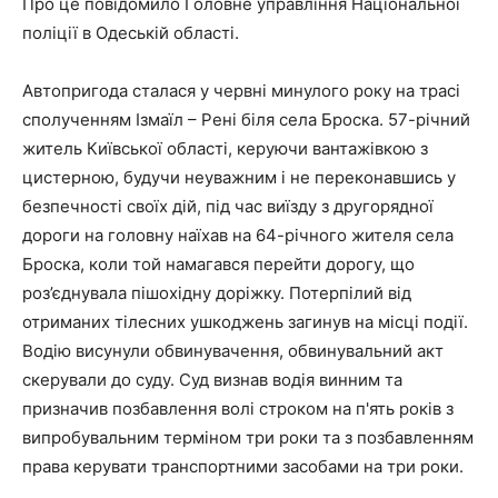
Про це повідомило Головне управління Національної
поліції в Одеській області.
Автопригода сталася у червні минулого року на трасі
сполученням Ізмаїл – Рені біля села Броска. 57-річний
житель Київської області, керуючи вантажівкою з
цистерною, будучи неуважним і не переконавшись у
безпечності своїх дій, під час виїзду з другорядної
дороги на головну наїхав на 64-річного жителя села
Броска, коли той намагався перейти дорогу, що
роз’єднувала пішохідну доріжку. Потерпілий від
отриманих тілесних ушкоджень загинув на місці події.
Водію висунули обвинувачення, обвинувальний акт
скерували до суду. Суд визнав водія винним та
призначив позбавлення волі строком на п'ять років з
випробувальним терміном три роки та з позбавленням
права керувати транспортними засобами на три роки.