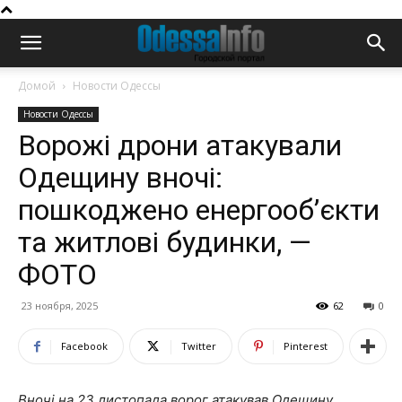
Домой
Новости Одессы
Новости Одессы
Ворожі дрони атакували
Одещину вночі:
пошкоджено енергооб’єкти
та житлові будинки, —
ФОТО
23 ноября, 2025
62
0
Facebook
Twitter
Pinterest
Вночі на 23 листопада ворог атакував Одещину