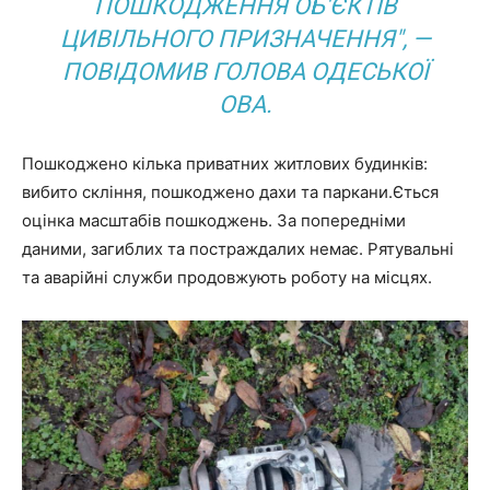
ПОШКОДЖЕННЯ ОБ'ЄКТІВ
ЦИВІЛЬНОГО ПРИЗНАЧЕННЯ", —
ПОВІДОМИВ ГОЛОВА ОДЕСЬКОЇ
ОВА.
Пошкоджено кілька приватних житлових будинків:
вибито скління, пошкоджено дахи та паркани.Ється
оцінка масштабів пошкоджень. За попередніми
даними, загиблих та постраждалих немає. Рятувальні
та аварійні служби продовжують роботу на місцях.