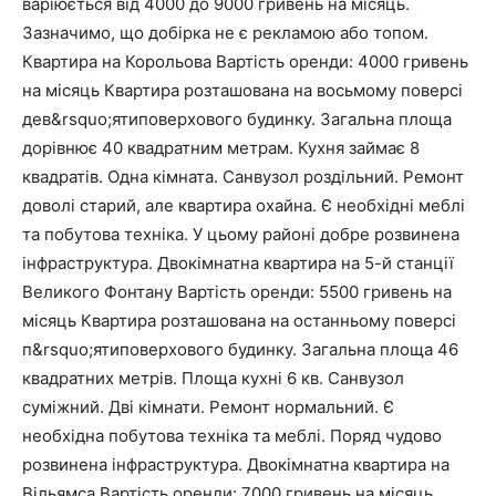
варіюється від 4000 до 9000 гривень на місяць.
Зазначимо, що добірка не є рекламою або топом.
Квартира на Корольова Вартість оренди: 4000 гривень
на місяць Квартира розташована на восьмому поверсі
дев&rsquo;ятиповерхового будинку. Загальна площа
дорівнює 40 квадратним метрам. Кухня займає 8
квадратів. Одна кімната. Санвузол роздільний. Ремонт
доволі старий, але квартира охайна. Є необхідні меблі
та побутова техніка. У цьому районі добре розвинена
інфраструктура. Двокімнатна квартира на 5-й станції
Великого Фонтану Вартість оренди: 5500 гривень на
місяць Квартира розташована на останньому поверсі
п&rsquo;ятиповерхового будинку. Загальна площа 46
квадратних метрів. Площа кухні 6 кв. Санвузол
суміжний. Дві кімнати. Ремонт нормальний. Є
необхідна побутова техніка та меблі. Поряд чудово
розвинена інфраструктура. Двокімнатна квартира на
Вільямса Вартість оренди: 7000 гривень на місяць