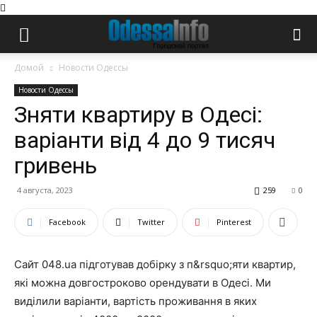
Домой
Новости Одессы
Новости Одессы
Зняти квартиру в Одесі:
варіанти від 4 до 9 тисяч
гривень
4 августа, 2023
259
0
Facebook
Twitter
Pinterest
Сайт 048.ua підготував добірку з п&rsquo;яти квартир,
які можна довгостроково орендувати в Одесі. Ми
виділили варіанти, вартість проживання в яких