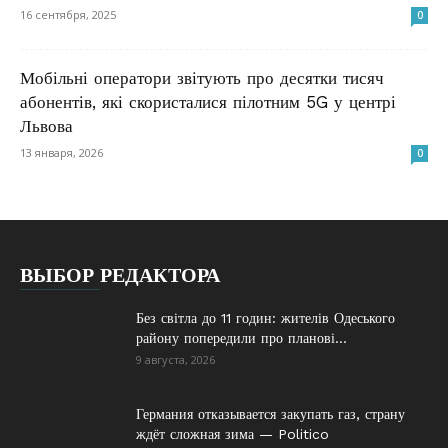
16 сентября, 2025
0
Мобільні оператори звітують про десятки тисяч
абонентів, які скористалися пілотним 5G у центрі
Львова
13 января, 2026
0
ВЫБОР РЕДАКТОРА
Без світла до 11 годин: жителів Одеського
району попередили про планові...
9 августа, 2026
Германия отказывается закупать газ, страну
ждёт сложная зима — Politico