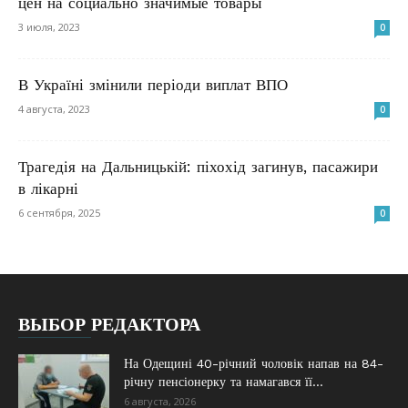
цен на социально значимые товары
3 июля, 2023
0
В Україні змінили періоди виплат ВПО
4 августа, 2023
0
Трагедія на Дальницькій: піхохід загинув, пасажири
в лікарні
6 сентября, 2025
0
ВЫБОР РЕДАКТОРА
На Одещині 40-річний чоловік напав на 84-
річну пенсіонерку та намагався її...
6 августа, 2026