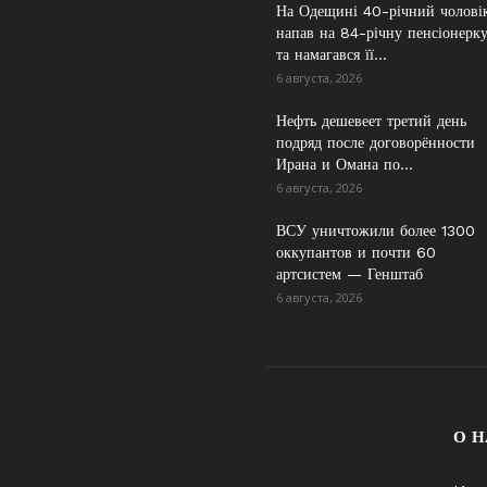
На Одещині 40-річний чолові
напав на 84-річну пенсіонерк
та намагався її...
6 августа, 2026
Нефть дешевеет третий день
подряд после договорённости
Ирана и Омана по...
6 августа, 2026
ВСУ уничтожили более 1300
оккупантов и почти 60
артсистем — Генштаб
6 августа, 2026
О Н