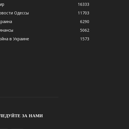
ир
16333
овости Одессы
11703
краина
6290
инансы
5062
ойна в Украине
1573
ЛЕДУЙТЕ ЗА НАМИ