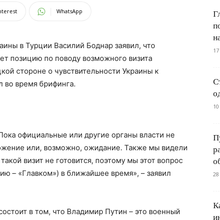
nterest
WhatsApp
Г
п
н
ины в Турции Василий Боднар заявил, что
17
ет позицию по поводу возможного визита
кой стороне о чувствительности Украины к
С
л во время брифинга.
о
10
Пока официальные или другие органы власти не
П
ожение или, возможно, ожидание. Также мы видели
р
такой визит не готовится, поэтому мы этот вопрос
о
ю – «Главком») в ближайшее время», – заявил
28
К
состоит в том, что Владимир Путин – это военный
и