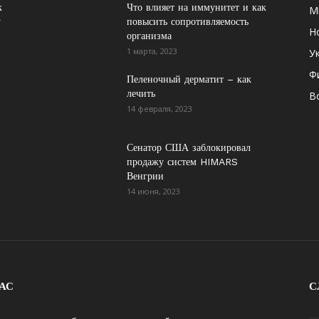
к
Что влияет на иммунитет и как
М
у
повысить сопротивляемость
Н
организма
1 марта, 2023
У
Ф
Пеленочный дерматит – как
лечить
В
14 февраля, 2023
Сенатор США заблокировал
продажу систем HIMARS
Венгрии
14 июня, 2023
АС
С