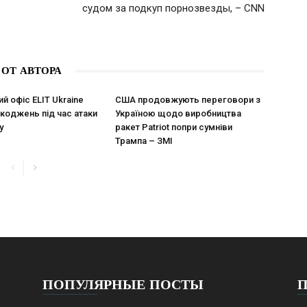
судом за подкуп порнозвезды, – CNN
 ОТ АВТОРА
й офіс ELIT Ukraine
США продовжують переговори з
коджень під час атаки
Україною щодо виробництва
у
ракет Patriot попри сумніви
Трампа – ЗМІ
ПОПУЛЯРНЫЕ ПОСТЫ