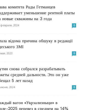
лава комитета Рады Гетманцев
оддерживает уменьшение рентной платы
а новые скважины на 3 года
 февраля, 2024
0
тала відома причина обшуку в редакції
деського ЗМІ
 мая, 2023
0
утин снова собрался разрабатывать
акеты средней дальности. Это он уже
бещал 5 лет назад
 июня, 2024
0
аждый вагон «Укрзализныци» в
юле-2025 перевез в среднем на 14%