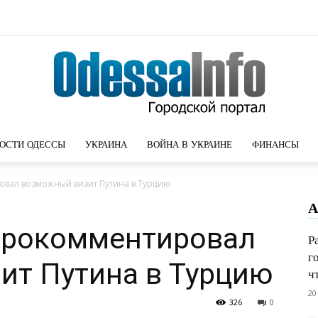
ОСТИ ОДЕССЫ
УКРАИНА
ВОЙНА В УКРАИНЕ
ФИНАНСЫ
Новости
вал возможный визит Путина в Турцию
А
прокомментировал
Р
г
Одессы
ит Путина в Турцию
ч
20
326
0