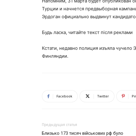
Напомним, 31 марта будет опубликован о
Турции и начнется предвыборная кампан
Эрдоган официально выдвинут кандидатом
Будь ласка, читайте текст після реклами
Кстати, недавно полиция изъяла чучело 
Финляндии.
Facebook
Twitter
Pi
Предыдущая статья
Близько 173 тисяч військових рф було