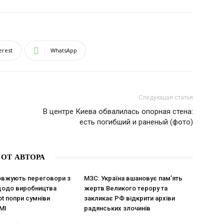
erest
WhatsApp
Следующая статья
В центре Киева обвалилась опорная стена:
есть погибший и раненый (фото)
 ОТ АВТОРА
вжують переговори з
МЗС: Україна вшановує пам’ять
щодо виробництва
жертв Великого терору та
ot попри сумніви
закликає РФ відкрити архіви
МІ
радянських злочинів