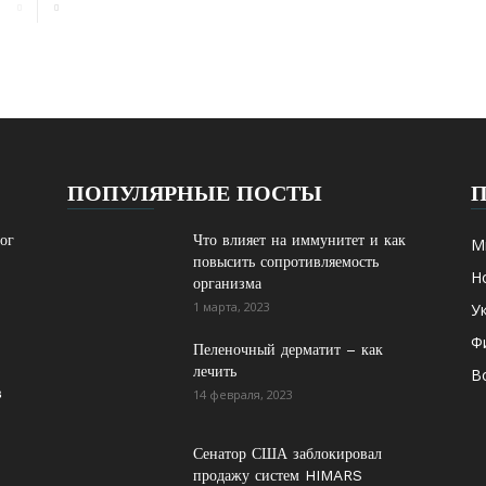
ПОПУЛЯРНЫЕ ПОСТЫ
рог
Что влияет на иммунитет и как
М
повысить сопротивляемость
Н
организма
1 марта, 2023
У
Ф
Пеленочный дерматит – как
лечить
В
в
14 февраля, 2023
Сенатор США заблокировал
продажу систем HIMARS