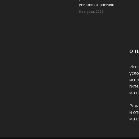
установки россиян
6 августа, 2026
О Н
Исп
усло
исп
гипе
мате
Реда
и от
мате