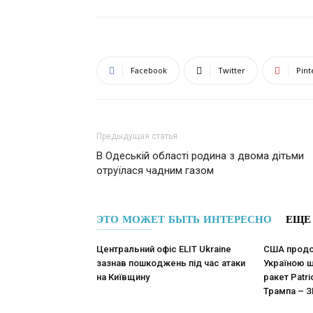
Facebook
Twitter
Pint
Предыдущая статья
В Одеській області родина з двома дітьми
отруїлася чадним газом
ЭТО МОЖЕТ БЫТЬ ИНТЕРЕСНО
ЕЩЕ
Центральний офіс ELIT Ukraine
США продо
зазнав пошкоджень під час атаки
Україною 
на Київщину
ракет Patri
Трампа – З