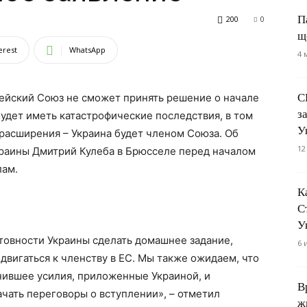
П
200
0
щ
erest
WhatsApp
4 
С
пейский Союз не сможет принять решение о начале
з
будет иметь катастрофические последствия, в том
У
 расширения – Украина будет членом Союза. Об
12
краины Дмитрий Кулеба в Брюсселе перед началом
лам.
К
С
У
товности Украины сделать домашнее задание,
6 
двигаться к членству в ЕС. Мы также ожидаем, что
ившее усилия, приложенные Украиной, и
В
чать переговоры о вступлении», – отметил
ж