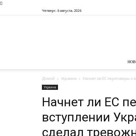
Четверг, 6 августа, 2026
НОВ
Домой
Украина
Начнет ли ЕС переговоры о 
Украина
Начнет ли ЕС п
вступлении Ук
сделал тревож