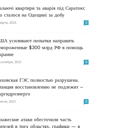
алаючі квартири та аварія під Саратою:
о сталося на Одещині за добу
марта, 2026
0
ША усиливают попытки направить
амороженные $300 млрд РФ в помощь
краине
 октября, 2023
0
аховская ГЭС полностью разрушена.
танция восстановлению не подлежит –
кргидроэнерго
июня, 2023
0
ражеские атаки обесточили часть
ителей в трех областях, графики — в