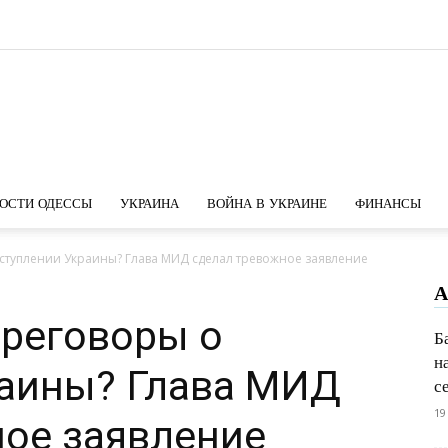
Новости
ОСТИ ОДЕССЫ
УКРАИНА
ВОЙНА В УКРАИНЕ
ФИНАНСЫ
вступлении Украины? Глава МИД сделал тревожное заявление
А
Одессы
ереговоры о
Б
н
раины? Глава МИД
с
19
ное заявление