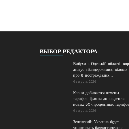
ВЫБОР РЕДАКТОРА
Вибухи в Одеській області: во
атакує «Бандеролями», відомо
про 8 постраждалих...
6 августа, 2026
Карни добивается отмены
тарифов Трампа до введения
новых 50-процентных тарифо
6 августа, 2026
Зеленский: Украина будет
уничтожать баллистические