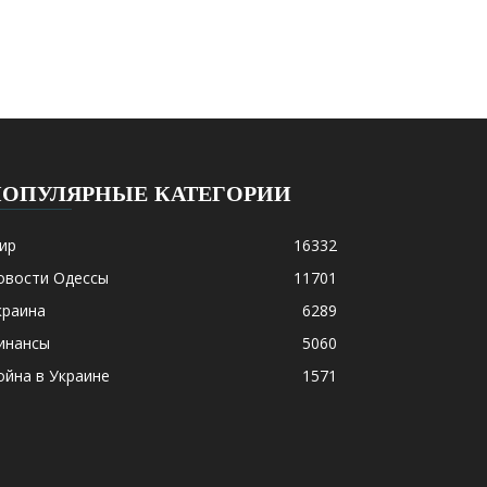
ПОПУЛЯРНЫЕ КАТЕГОРИИ
ир
16332
овости Одессы
11701
краина
6289
инансы
5060
ойна в Украине
1571