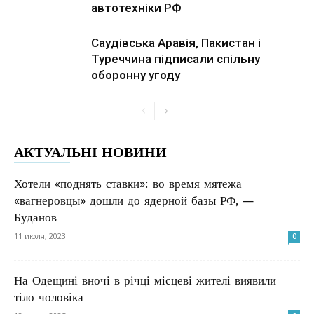
автотехніки РФ
Саудівська Аравія, Пакистан і
Туреччина підписали спільну
оборонну угоду
АКТУАЛЬНІ НОВИНИ
Хотели «поднять ставки»: во время мятежа
«вагнеровцы» дошли до ядерной базы РФ, —
Буданов
11 июля, 2023
0
На Одещині вночі в річці місцеві жителі виявили
тіло чоловіка