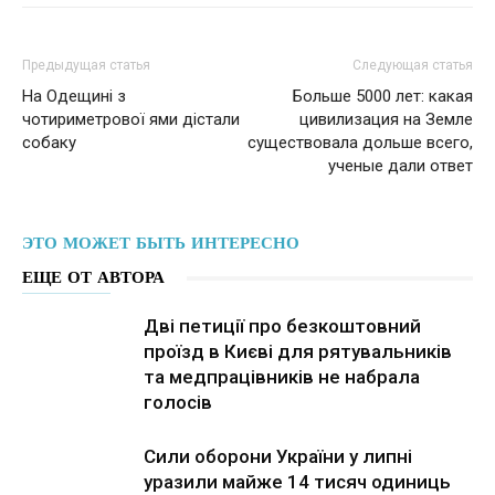
Предыдущая статья
Следующая статья
На Одещині з
Больше 5000 лет: какая
чотириметрової ями дістали
цивилизация на Земле
собаку
существовала дольше всего,
ученые дали ответ
ЭТО МОЖЕТ БЫТЬ ИНТЕРЕСНО
ЕЩЕ ОТ АВТОРА
Дві петиції про безкоштовний
проїзд в Києві для рятувальників
та медпрацівників не набрала
голосів
Сили оборони України у липні
уразили майже 14 тисяч одиниць