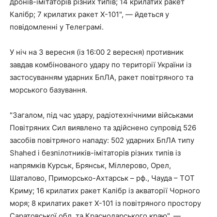
дронів-імітаторів різних типів; 14 крилатих ракет
Калібр; 7 крилатих ракет Х-101", — йдеться у
повідомленні у Телеграмі.
У ніч на 3 вересня (із 16:00 2 вересня) противник
завдав комбінованого удару по території України із
застосуванням ударних БпЛА, ракет повітряного та
морського базування.
"Загалом, під час удару, радіотехнічними військами
Повітряних Сил виявлено та здійснено супровід 526
засобів повітряного нападу: 502 ударних БпЛА типу
Shahed і безпілотників-імітаторів різних типів із
напрямків Курськ, Брянськ, Міллерово, Орел,
Шаталово, Приморсько-Ахтарськ – рф., Чауда – ТОТ
Криму; 16 крилатих ракет Калібр із акваторії Чорного
моря; 8 крилатих ракет Х-101 із повітряного простору
Саратовської обл. та Краснодарського краю", —