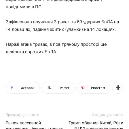
повідомили в ПС.
Зафіксовано влучання 3 ракет та 69 ударних БпЛА на
14 локаціях, падіння збитих (уламки) на 14 локаціях.
Наразі атака триває, в повітряному просторі ще
декілька ворожих БпЛА.
Facebook
Twitter
Pinterest
Предыдущая статья
Следующая статья
Рынок пассивной
Трамп обвинил Китай, РФ и
огнезащиты Украины может
КНДР в заговоре против