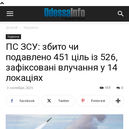
Домой
Украина
Украина
ПС ЗСУ: збито чи
подавлено 451 ціль із 526,
зафіксовані влучання у 14
локаціях
3 сентября, 2025
117
0
Facebook
Twitter
Pinterest