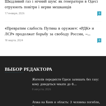
Шкідливий газ і нічний шум: як генератори в Одесі
отруюють повітря і нерви мешканців
17 января, 2026
0
«Превратим слабость Путина в оружие»: «РДК» и
ЛСР» продолжат борьбу за свободу России, –...
18 марта, 2024
0
ВЫБОР РЕДАКТОРА
Жителів передмістя Одеси залишать без газу:
кому доведеться чекати до 6...
8 августа, 2026
Атака на Киев и область: 3 человека погибли,