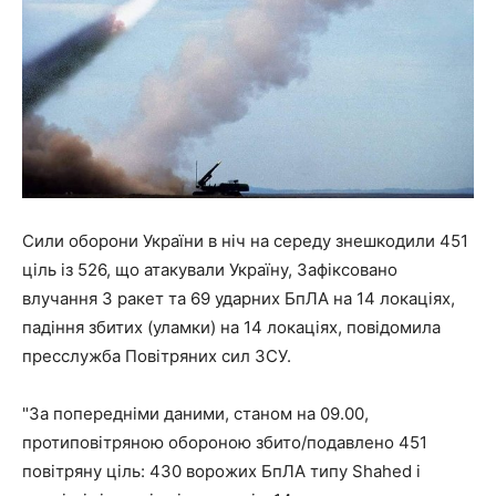
Сили оборони України в ніч на середу знешкодили 451
ціль із 526, що атакували Україну, Зафіксовано
влучання 3 ракет та 69 ударних БпЛА на 14 локаціях,
падіння збитих (уламки) на 14 локаціях, повідомила
пресслужба Повітряних сил ЗСУ.
"За попередніми даними, станом на 09.00,
протиповітряною обороною збито/подавлено 451
повітряну ціль: 430 ворожих БпЛА типу Shahed і