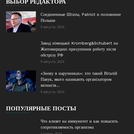
ВЫБОР РЕДАКТОРА
Соединенные Штаты, Patriot и положение
Польши
9 августа, 2026
Завод німецької Kromberg&Schubert на
Житомирщині призупинив роботу після
обстрілу РФ
9 августа, 2026
«Знову в наручниках»: хто такий Віталій
Павук, якого називають організатором
мітингів...
9 августа, 2026
ПОПУЛЯРНЫЕ ПОСТЫ
Что влияет на иммунитет и как повысить
сопротивляемость организма
1 марта, 2023