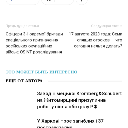
Предыдущая статья
Следующая статья
Офіцери 3-ї окремої бригади
17 августа 2023 года: Семи
спеціального призначення
спящих отроков — что
російських окупаційних
сегодня нельзя делать?
військ: OSINT розслідування
ЭТО МОЖЕТ БЫТЬ ИНТЕРЕСНО
ЕЩЕ ОТ АВТОРА
Завод німецької Kromberg&Schubert
на Житомирщині призупинив
роботу після обстрілу РФ
У Харкові троє загиблих і 37
постраждалих