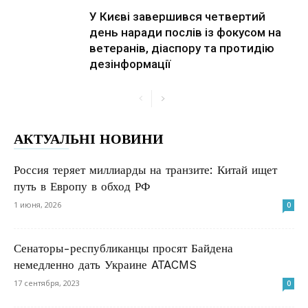
У Києві завершився четвертий
день наради послів із фокусом на
ветеранів, діаспору та протидію
дезінформації
АКТУАЛЬНІ НОВИНИ
Россия теряет миллиарды на транзите: Китай ищет
путь в Европу в обход РФ
1 июня, 2026
0
Сенаторы-республиканцы просят Байдена
немедленно дать Украине ATACMS
17 сентября, 2023
0