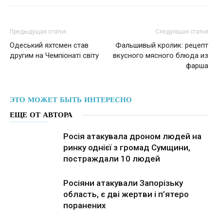
Предыдущая статья
Следующая статья
Одеський яхтсмен став
Фальшивый кролик: рецепт
другим на Чемпіонаті світу
вкусного мясного блюда из
фарша
ЭТО МОЖЕТ БЫТЬ ИНТЕРЕСНО
ЕЩЕ ОТ АВТОРА
Росія атакувала дроном людей на
ринку однієї з громад Сумщини,
постраждали 10 людей
Росіяни атакували Запорізьку
область, є дві жертви і п’ятеро
поранених