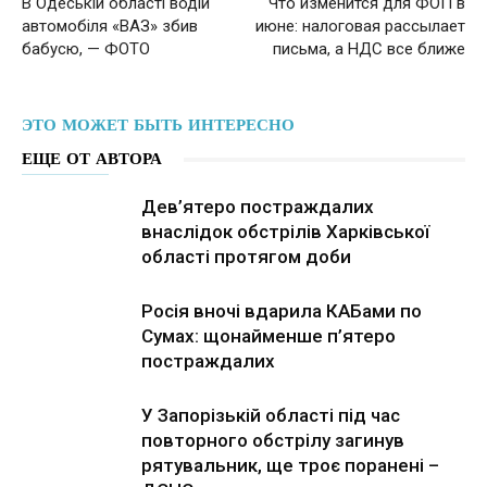
В Одеській області водій
Что изменится для ФОП в
автомобіля «ВАЗ» збив
июне: налоговая рассылает
бабусю, — ФОТО
письма, а НДС все ближе
ЭТО МОЖЕТ БЫТЬ ИНТЕРЕСНО
ЕЩЕ ОТ АВТОРА
Дев’ятеро постраждалих
внаслідок обстрілів Харківської
області протягом доби
Росія вночі вдарила КАБами по
Сумах: щонайменше п’ятеро
постраждалих
У Запорізькій області під час
повторного обстрілу загинув
рятувальник, ще троє поранені –