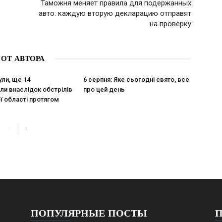
Таможня меняет правила для подержанных
авто: каждую вторую декларацию отправят
на проверку
 ОТ АВТОРА
ули, ще 14
6 серпня: Яке сьогодні свято, все
и внаслідок обстрілів
про цей день
ї області протягом
ПОПУЛЯРНЫЕ ПОСТЫ