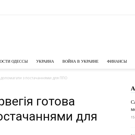
Новости
ОСТИ ОДЕССЫ
УКРАИНА
ВОЙНА В УКРАИНЕ
ФИНАНСЫ
а допомагати з постачаннями для ППО
А
Одессы
рвегія готова
С
м
остачаннями для
15