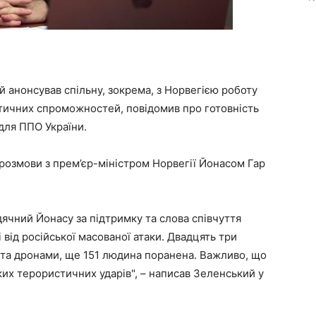
анонсував спільну, зокрема, з Норвегією роботу
стичних спроможностей, повідомив про готовність
для ППО України.
розмови з прем’єр-міністром Норвегії Йонасом Гар
дячний Йонасу за підтримку та слова співчуття
від російської масованої атаки. Двадцять три
 та дронами, ще 151 людина поранена. Важливо, що
аких терористичних ударів", – написав Зеленський у