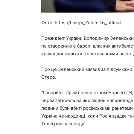
Фото: https://t.me/V_Zelenskiy_official
Президент України Володимир Зеленський 
по створенню в Європі власних антибалі
країни допомагати з постачаннями ракет 
Про це Зеленський заявив за підсумками 
Стере.
"Говорив з Прем’єр-міністром Норвегії. В
через загибель наших людей напередодні 
людини були вбиті російськими ракетами
Україна не наодинці, коли Росія завдає т
Телеграмі у середу.