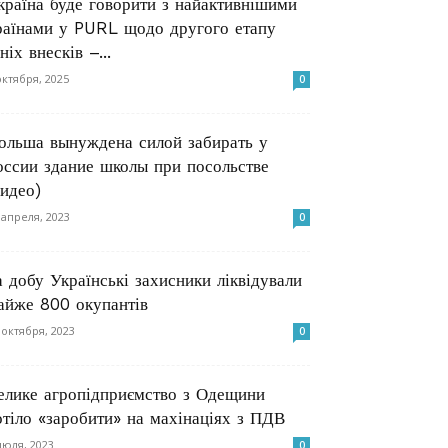
країна буде говорити з найактивнішими
раїнами у PURL щодо другого етапу
ніх внесків –...
октября, 2025
0
ольша вынуждена силой забирать у
оссии здание школы при посольстве
видео)
 апреля, 2023
0
а добу Українські захисники ліквідували
айже 800 окупантів
 октября, 2023
0
елике агропідприємство з Одещини
отіло «заробити» на махінаціях з ПДВ
июля, 2023
0