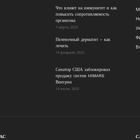
Что влияет на иммунитет и как
М
повысить сопротивляемость
Н
организма
1 марта, 2023
У
Ф
Пеленочный дерматит – как
лечить
В
14 февраля, 2023
Сенатор США заблокировал
продажу систем HIMARS
Венгрии
14 июня, 2023
АС
С