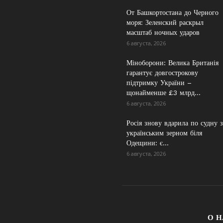
От Башкортостана до Черного
моря: Зеленский раскрыл
масштаб ночных ударов
6 августа, 2026
Міноборони: Велика Британія
гарантує довгострокову
підтримку України –
щонайменше £3 млрд...
6 августа, 2026
Росія знову вдарила по судну з
українським зерном біля
Одещини: є...
6 августа, 2026
О Н