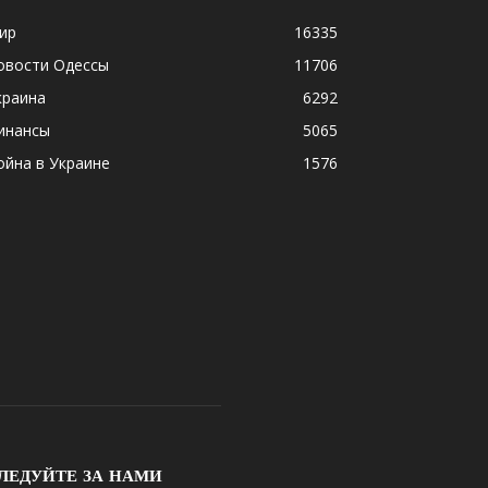
ир
16335
овости Одессы
11706
краина
6292
инансы
5065
ойна в Украине
1576
ЛЕДУЙТЕ ЗА НАМИ