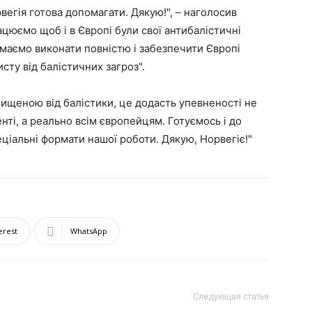
егія готова допомагати. Дякую!", – наголосив
цюємо щоб і в Європі були свої антибалістичні
маємо виконати повністю і забезпечити Європі
сту від балістичних загроз".
хищеною від балістики, це додасть упевненості не
ті, а реально всім європейцям. Готуємось і до
ціальні формати нашої роботи. Дякую, Норвегіє!"
erest
WhatsApp
Следующая статья