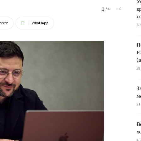
У
к
34
0
їх
erest
WhatsApp
6 
П
Р
(
29
З
м
21
В
х
4 