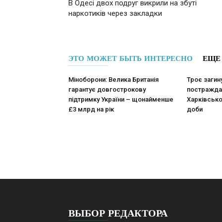
В Одесі двох подруг викрили на збуті
наркотиків через закладки
ЭТО МОЖЕТ БЫТЬ ИНТЕРЕСНО
ЕЩЕ
Міноборони: Велика Британія
Троє загин
гарантує довгострокову
постраждал
підтримку України – щонайменше
Харківсько
£3 млрд на рік
доби
ВЫБОР РЕДАКТОРА