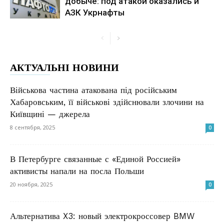
добыче: под атакой оказались и
АЗК Укрнафты
АКТУАЛЬНІ НОВИНИ
Військова частина атакована під російським
Хабаровським, її військові здійснювали злочини на
Київщині — джерела
8 сентября, 2025
0
В Петербурге связанные с «Единой Россией»
активисты напали на посла Польши
20 ноября, 2025
0
Альтернатива X3: новый электрокроссовер BMW