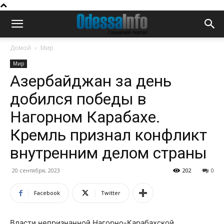
Домой
Мир
Мир
Азербайджан за день
добился победы в
Нагорном Карабахе.
Кремль признал конфликт
внутренним делом страны
20 сентября, 2023
202
0
Facebook
Twitter
Власти непризнанной Нагорно-Карабахской