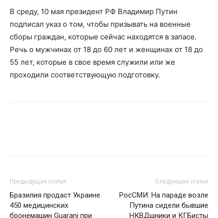
В среду, 10 мая президент РФ Владимир Путин
подписал указ о том, чтобы призывать на военные
сборы граждан, которые сейчас находятся в запасе.
Речь о мужчинах от 18 до 60 лет и женщинах от 18 до
55 лет, которые в свое время служили или же
проходили соответствующую подготовку.
Facebook
Twitter
Pinterest
Wh
Предыдущая статья
Следующая статья
Бразилия продаст Украине
РосСМИ: На параде возле
450 медицинских
Путина сидели бывшие
бронемашин Guarani при
НКВДшники и КГБисты