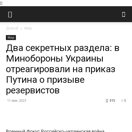
Домой
Мир
Мир
Два секретных раздела: в
Минобороны Украины
отреагировали на приказ
Путина о призыве
резервистов
11 мая, 2023
315
0
Facebook
Twitter
Pinterest
Wh
Военный Фокус Российско-украинская война