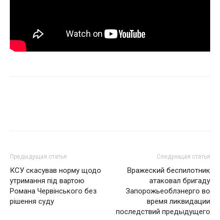
Facebook
Twitter
Pinterest
Wh
Предыдущая статья
Следующая статья
КСУ скасував норму щодо
Вражеский беспилотник
утримання під вартою
атаковал бригаду
Романа Червінського без
Запорожьеоблэнерго во
рішення суду
время ликвидации
последствий предыдущего