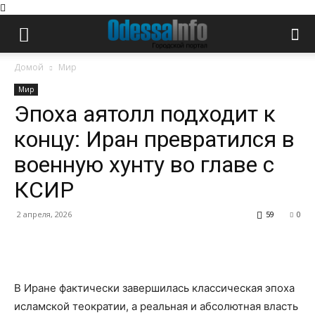
Домой
Мир
Мир
Эпоха аятолл подходит к
концу: Иран превратился в
военную хунту во главе с
КСИР
2 апреля, 2026
59
0
Facebook
Twitter
Pinterest
Wh
В Иране фактически завершилась классическая эпоха
исламской теократии, а реальная и абсолютная власть