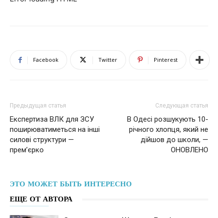
Facebook
Twitter
Pinterest
Предыдущая статья
Следующая статья
Експертиза ВЛК для ЗСУ
В Одесі розшукують 10-
поширюватиметься на інші
річного хлопця, який не
силові структури —
дійшов до школи, —
прем’єрко
ОНОВЛЕНО
ЭТО МОЖЕТ БЫТЬ ИНТЕРЕСНО
ЕЩЕ ОТ АВТОРА