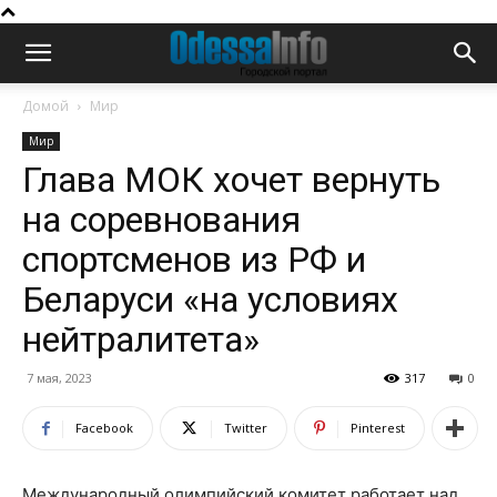
Домой
Мир
Мир
Глава МОК хочет вернуть
на соревнования
спортсменов из РФ и
Беларуси «на условиях
нейтралитета»
7 мая, 2023
317
0
Facebook
Twitter
Pinterest
Международный олимпийский комитет работает над