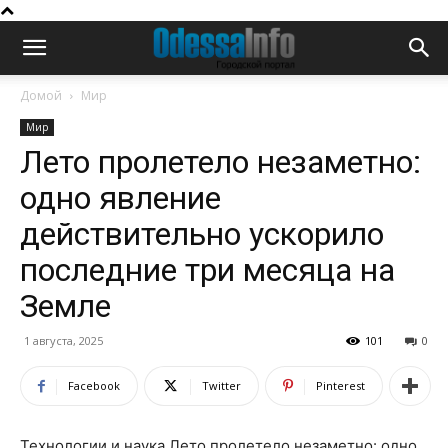
Домой
Мир
Мир
Лето пролетело незаметно:
одно явление
действительно ускорило
последние три месяца на
Земле
1 августа, 2025
101
0
Facebook
Twitter
Pinterest
Технологии и наука Лето пролетело незаметно: одно