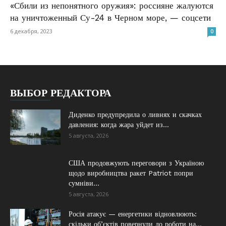
«Сбили из непонятного оружия»: россияне жалуются
на уничтоженный Су-24 в Черном море, — соцсети
6 декабря, 2023
0
ВЫБОР РЕДАКТОРА
Диденко предупредила о ливнях и скачках
давления: когда жара уйдет из...
5 августа, 2026
США продовжують переговори з Україною
щодо виробництва ракет Patriot попри
сумніви...
5 августа, 2026
Росія атакує — енергетики відновлюють:
скільки об’єктів повернули до роботи на...