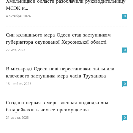
Хмельницкой области разоблачили руководительницу
МСЭК и...
4 октября, 2024
0
Син колишнього мера Одеси став заступником
губернатора окупованої Херсонської області
27 мая, 2023
0
В міськраді Одеси нові перестановки: звільнили
ключового заступника мера часів Труханова
15 ноября, 2025
0
Создана первая в мире военная подлодка «на
батарейках»: в чем ее преимущества
21 марта, 2023
0