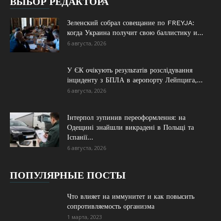
ВЫБОР РЕДАКТОРА
Зеленский собрал совещание по FREYJA:
когда Украина получит свою баллистику и...
6 августа, 2026
У ЄК очікують результатів розслідування
інциденту з БПЛА в аеропорту Лейпцига,...
6 августа, 2026
Інтерпол зупинив переоформлення: на
Одещині знайшли викрадені в Польщі та
Іспанії...
6 августа, 2026
ПОПУЛЯРНЫЕ ПОСТЫ
Что влияет на иммунитет и как повысить
сопротивляемость организма
1 марта, 2023