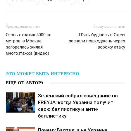
Предыдущая статья
Следующая статья
Огонь охватил 4000 кв
П`ять будівель в Одесі
метров: в Москве
зазнали пошкоджень через
загорелась жилая
ворожу атаку
многоэтажка (видео)
ЭТО МОЖЕТ БЫТЬ ИНТЕРЕСНО
ЕЩЕ ОТ АВТОРА
Зеленский собрал совещание по
FREYJA: когда Украина получит
свою баллистику и анти-
баллистику
Почему Балтия, а не Украина,