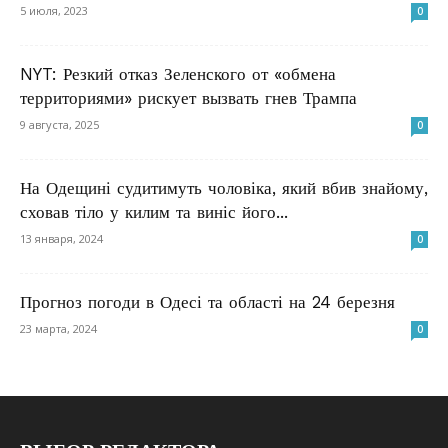
5 июля, 2023
0
NYT: Резкий отказ Зеленского от «обмена
территориями» рискует вызвать гнев Трампа
9 августа, 2025
0
На Одещині судитимуть чоловіка, який вбив знайому,
сховав тіло у килим та виніс його...
13 января, 2024
0
Прогноз погоди в Одесі та області на 24 березня
23 марта, 2024
0