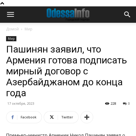
Домой
Мир
Мир
Пашинян заявил, что
Армения готова подписать
мирный договор с
Азербайджаном до конца
года
17 октября, 2023
228
0
Facebook
Twitter
Премьер-министр Армении Никол Пашинян заявил о