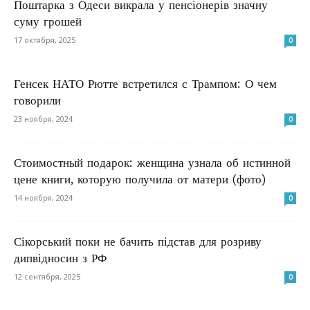
Поштарка з Одеси викрала у пенсіонерів значну
суму грошей
17 октября, 2025
0
Генсек НАТО Рютте встретился с Трампом: О чем
говорили
23 ноября, 2024
0
Стоимостный подарок: женщина узнала об истинной
цене книги, которую получила от матери (фото)
14 ноября, 2024
0
Сікорський поки не бачить підстав для розриву
дипвідносин з РФ
12 сентября, 2025
0