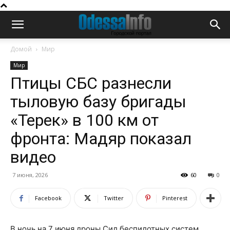
Домой
Мир
Мир
Птицы СБС разнесли
тыловую базу бригады
«Терек» в 100 км от
фронта: Мадяр показал
видео
7 июня, 2026
60
0
Facebook
Twitter
Pinterest
В ночь на 7 июня дроны Сил беспилотных систем