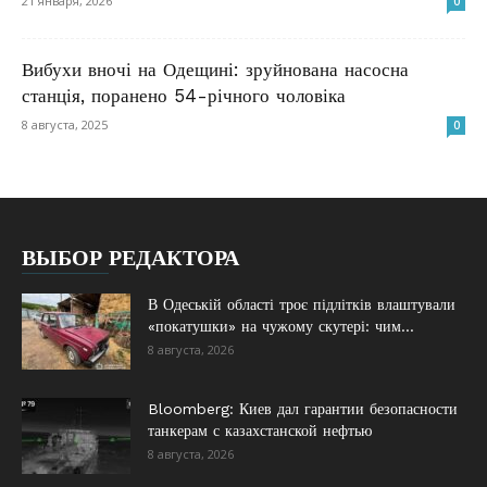
21 января, 2026
0
Вибухи вночі на Одещині: зруйнована насосна
станція, поранено 54-річного чоловіка
8 августа, 2025
0
ВЫБОР РЕДАКТОРА
В Одеській області троє підлітків влаштували
«покатушки» на чужому скутері: чим...
8 августа, 2026
Bloomberg: Киев дал гарантии безопасности
танкерам с казахстанской нефтью
8 августа, 2026