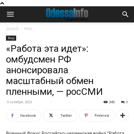
Домой
Мир
Мир
«Работа эта идет»:
омбудсмен РФ
анонсировала
масштабный обмен
пленными, — росСМИ
9 октября, 2023
245
0
Facebook
Twitter
Pinterest
Военный Фокус Российско-украинская война "Работа