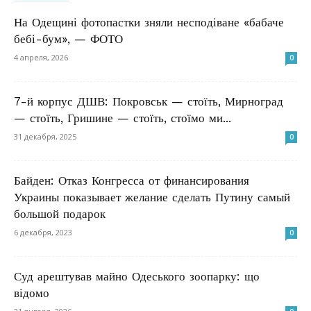
На Одещині фотопастки зняли несподіване «бабаче
бебі-бум», — ФОТО
4 апреля, 2026
0
7-й корпус ДШВ: Покровськ — стоїть, Мирноград
— стоїть, Гришине — стоїть, стоїмо ми...
31 декабря, 2025
0
Байден: Отказ Конгресса от финансирования
Украины показывает желание сделать Путину самый
большой подарок
6 декабря, 2023
0
Суд арештував майно Одеського зоопарку: що
відомо