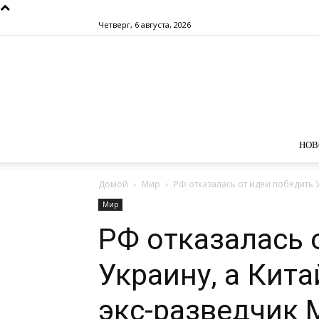
Четверг, 6 августа, 2026
НОВ
Домой
Мир
РФ отказалась от идеи победить У
Мир
РФ отказалась 
Украину, а Кита
экс-разведчик 