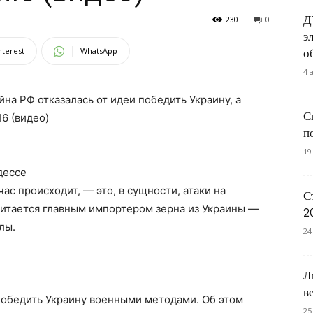
Д
230
0
э
nterest
WhatsApp
о
4 
на РФ отказалась от идеи победить Украину, а
С
6 (видео)
п
19
дессе
ас происходит, — это, в сущности, атаки на
С
читается главным импортером зерна из Украины —
2
лы.
24
Л
в
 победить Украину военными методами. Об этом
25