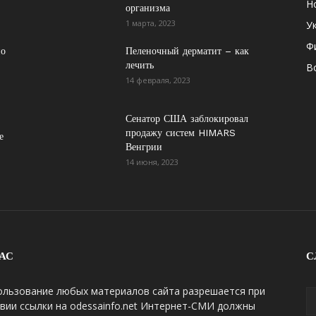
Н
организма
1 марта, 2023
У
Ф
по
Пеленочный дерматит – как
лечить
В
14 февраля, 2023
Сенатор США заблокировал
продажу систем HIMARS
е
Венгрии
14 июня, 2023
АС
С
ользование любых материалов сайта разрешается при
вии ссылки на odessainfo.net Интернет-СМИ должны