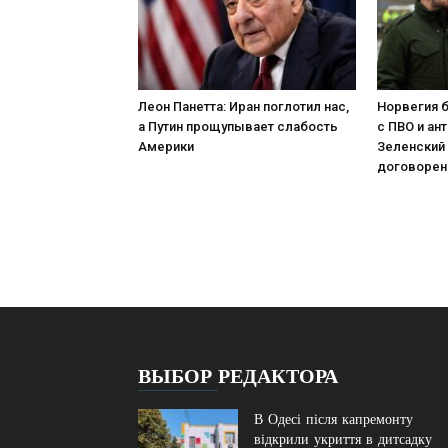
Леон Панетта: Иран поглотил нас,
Норвегия б
а Путин прощупывает слабость
с ПВО и ан
Америки
Зеленский
договорен
ВЫБОР РЕДАКТОРА
В Одесі після капремонту
відкрили укриття в дитсадку