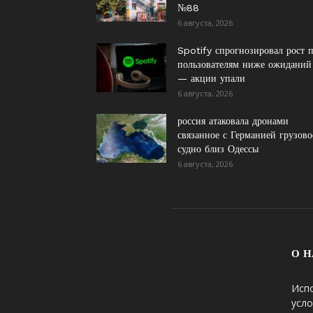
№88
6 августа, 2026
Spotify спрогнозировал рост 
пользователям ниже ожиданий
— акции упали
6 августа, 2026
россия атаковала дронами
связанное с Германией грузово
судно близ Одессы
6 августа, 2026
О Н
Исп
усло