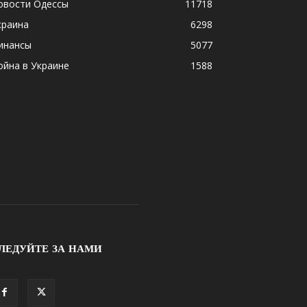
овости Одессы
11718
краина
6298
инансы
5077
ойна в Украине
1588
ЛЕДУЙТЕ ЗА НАМИ