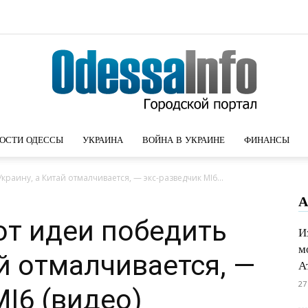
ОСТИ ОДЕССЫ
УКРАИНА
ВОЙНА В УКРАИНЕ
ФИНАНСЫ
Новости
краину, а Китай отмалчивается, — экс-разведчик MI6...
А
от идеи победить
И
м
Одессы
й отмалчивается, —
А
27
MI6 (видео)