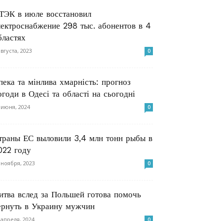
ТЭК в июле восстановил
лектроснабжение 298 тыс. абонентов в 4
бластях
августа, 2023
0
пека та мінлива хмарність: прогноз
огоди в Одесі та області на сьогодні
 июня, 2024
0
траны ЕС выловили 3,4 млн тонн рыбы в
022 году
 ноября, 2023
0
итва вслед за Польшей готова помочь
ернуть в Украину мужчин
 апреля, 2024
0